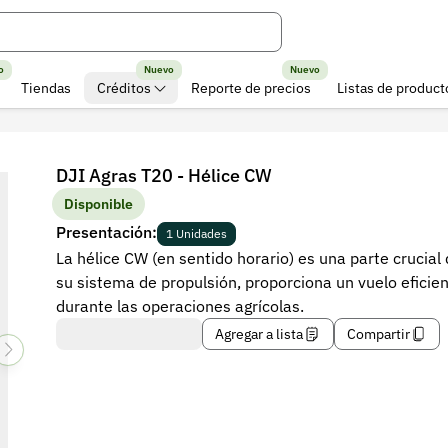
o
Nuevo
Nuevo
Tiendas
Créditos
Reporte de precios
Listas de product
DJI Agras T20 - Hélice CW
Disponible
Presentación:
1 Unidades
La hélice CW (en sentido horario) es una parte crucial
su sistema de propulsión, proporciona un vuelo eficie
durante las operaciones agrícolas.
Agregar a lista
Compartir