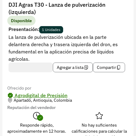
Recuperar contraseña
DJI Agras T30 - Lanza de pulverización
(izquierda)
Contacto
Disponible
Soporte
Presentación:
1 Unidades
La lanza de pulverización ubicada en la parte
+57 323 2931928
delantera derecha y trasera izquierda del dron, es
contacto@croper.com
fundamental en la aplicación precisa de líquidos
agrícolas.
© 2026 Croper.com Todos los derechos reservados
Agregar a lista
Compartir
Versión 5.45.0
Síguenos
Ofrecido por
Agrodigital de Precisión
Apartadó, Antioquia, Colombia
Reputación del vendedor
Responde rápido,
No hay suficientes
aproximadamente en 12 horas.
calificaciones para calcular la