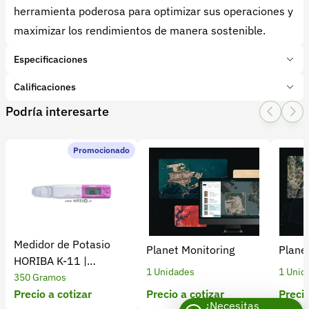
herramienta poderosa para optimizar sus operaciones y
maximizar los rendimientos de manera sostenible.
Especificaciones
Marca:
DJI
Calificaciones
Presentación:
1 Unidades
Podría interesarte
Tipo de producto:
Insumo
1 Star
2 Star
3 Star
4 Star
5 Star
0
Categoría:
Tecnología
Subcategoría:
Drones
Promocionado
0 calificaciones
5 Estrellas
0 %
4 Estrellas
0 %
Medidor de Potasio
Planet Monitoring
Plane
3 Estrellas
0 %
HORIBA K-11 |
1 Unidades
1 Unid
2 Estrellas
0 %
Monitoreo Exacto
350 Gramos
1 Estrellas
0 %
Precio a cotizar
Precio a cotizar
Precio
¿Necesitas