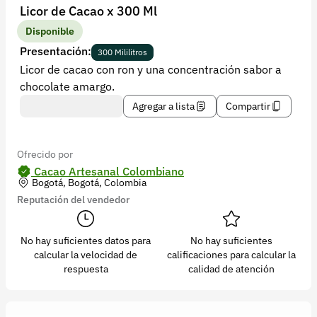
Recuperar contraseña
Licor de Cacao x 300 Ml
Contacto
Disponible
Presentación:
300 Mililitros
Soporte
Licor de cacao con ron y una concentración sabor a
chocolate amargo.
+57 323 2931928
Agregar a lista
Compartir
contacto@croper.com
© 2026 Croper.com Todos los derechos reservados
Ofrecido por
Versión 5.45.0
Cacao Artesanal Colombiano
Bogotá, Bogotá, Colombia
Síguenos
Reputación del vendedor
No hay suficientes datos para
No hay suficientes
calcular la velocidad de
calificaciones para calcular la
respuesta
calidad de atención