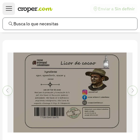
Enviar a
Sin definir
Enlaces de interés
Preguntas frecuentes
Busca lo que necesitas
Comunidad
Ayuda
Información legal
Términos y condiciones
Política de devoluciones
Política de privacidad
Cuenta
Iniciar sesión
Registrarse