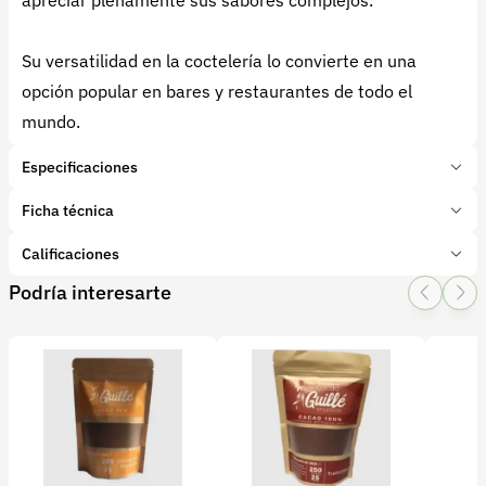
apreciar plenamente sus sabores complejos.
Su versatilidad en la coctelería lo convierte en una
opción popular en bares y restaurantes de todo el
mundo.
Especificaciones
Marca:
Cacao Artesanal Colombiano
Ficha técnica
Presentación:
300 Mililitros
Tipo de producto:
Calificaciones
Producto final
Categoría:
Cacao
Podría interesarte
1 Star
2 Star
3 Star
4 Star
5 Star
0
Subcategoría:
Chocolate de Mesa
Características adicionales
Presentación:
0 calificaciones
Liquido
concetración de alcohol:
7 %
etiqueta licor de cacao.png
5 Estrellas
0 %