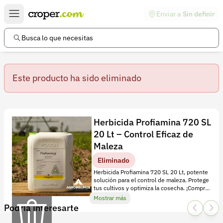
Enviar a
Sin definir
Enlaces de interés
Preguntas frecuentes
Busca lo que necesitas
Comunidad
Este producto ha sido eliminado
Ayuda
Información legal
Términos y condiciones
Detalles
Herbicida Profiamina 720 SL
Política de devoluciones
20 Lt – Control Eficaz de
P
Maleza
r
Política de privacidad
Eliminado
o
Cuenta
Herbicida Profiamina 720 SL 20 Lt, potente
f
solución para el control de maleza. Protege
Iniciar sesión
tus cultivos y optimiza la cosecha. ¡Compra
i
ahora y mejora tus resultados!
Mostrar más
a
Podría interesarte
Registrarse
m