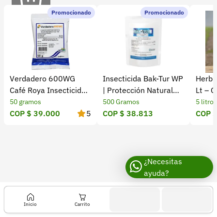
Recuperar contraseña
i
Promocionado
Promocionado
Contacto
n
a
Soporte
7
+57 323 2931928
2
Verdadero 600WG
Insecticida Bak-Tur WP
Herbic
0
contacto@croper.com
Café Roya Insecticida
| Protección Natural
Lt – C
S
Fungicida ICA
contra Insectos
Eficaz
50 gramos
500 Gramos
5 litros
© 2026 Croper.com Todos los derechos reservados
L
COP $ 39.000
5
COP $ 38.813
COP $
Versión 5.45.0
e
Síguenos
s
u
n
¿Necesitas
ayuda?
h
e
r
Inicio
Carrito
b