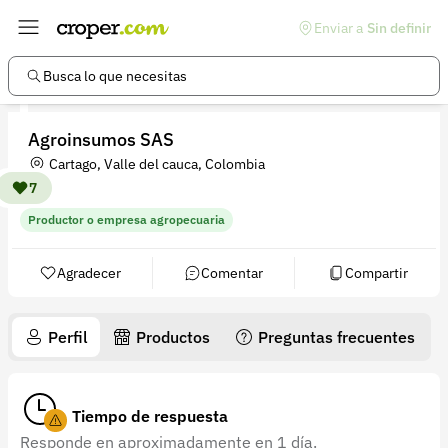
Enviar a
Sin definir
Enlaces de interés
Preguntas frecuentes
Busca lo que necesitas
Comunidad
Agroinsumos SAS
Ayuda
Cartago, Valle del cauca, Colombia
Información legal
7
Productor o empresa agropecuaria
Términos y condiciones
Política de devoluciones
Agradecer
Comentar
Compartir
Política de privacidad
Perfil
Productos
Preguntas frecuentes
Cuenta
Iniciar sesión
Tiempo de respuesta
Registrarse
Responde en aproximadamente en 1 día.