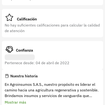
Recuperar contraseña
Contacto
Calificación
Soporte
No hay suficientes calificaciones para calcular la calidad
+57 323 2931928
de atención
contacto@croper.com
© 2026 Croper.com Todos los derechos reservados
Confianza
Versión 5.44.0
Síguenos
Pertenece desde: 04 de abril de 2022
Nuestra historia
En Agroinsumos S.A.S., nuestro propósito es liderar el
camino hacia una agricultura regenerativa y sostenible.
Brindamos insumos y servicios de vanguardia que
permiten a los agricultores prosperar mientras
Mostrar más