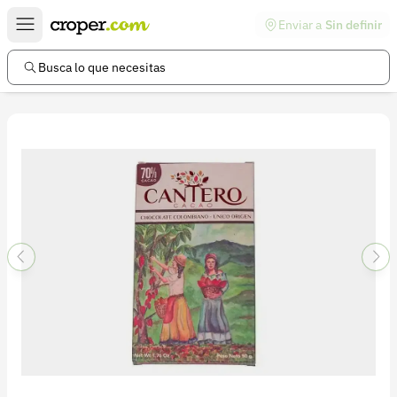
Enviar a
Sin definir
Enlaces de interés
Preguntas frecuentes
Busca lo que necesitas
Comunidad
Ayuda
Información legal
Términos y condiciones
Política de devoluciones
Política de privacidad
Cuenta
Iniciar sesión
Registrarse