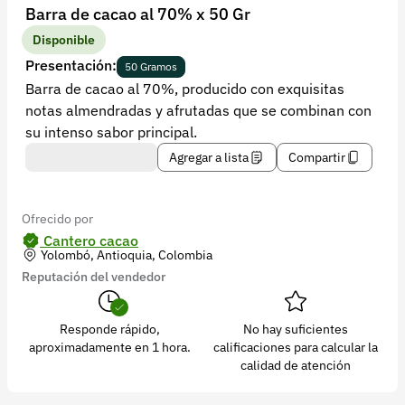
Recuperar contraseña
Barra de cacao al 70% x 50 Gr
Contacto
Disponible
Presentación:
50 Gramos
Soporte
Barra de cacao al 70%, producido con exquisitas
notas almendradas y afrutadas que se combinan con
+57 323 2931928
su intenso sabor principal.
contacto@croper.com
Agregar a lista
Compartir
© 2026 Croper.com Todos los derechos reservados
Versión 5.44.0
Ofrecido por
Síguenos
Cantero cacao
Yolombó, Antioquia, Colombia
Reputación del vendedor
Responde rápido,
No hay suficientes
aproximadamente en 1 hora.
calificaciones para calcular la
calidad de atención