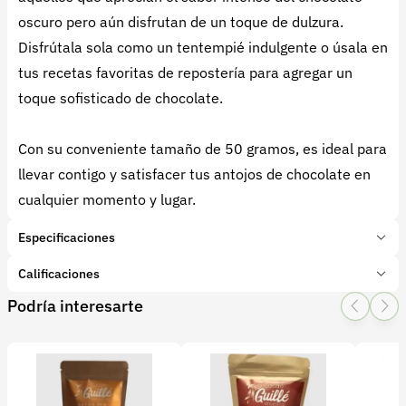
oscuro pero aún disfrutan de un toque de dulzura.
Disfrútala sola como un tentempié indulgente o úsala en
tus recetas favoritas de repostería para agregar un
toque sofisticado de chocolate.
Con su conveniente tamaño de 50 gramos, es ideal para
llevar contigo y satisfacer tus antojos de chocolate en
cualquier momento y lugar.
Especificaciones
Marca:
Cantero Cacao
Calificaciones
Presentación:
50 Gramos
Podría interesarte
Tipo de producto:
Producto final
1 Star
2 Star
3 Star
4 Star
5 Star
0
Categoría:
Cacao
Subcategoría:
Barras y Bombones
0 calificaciones