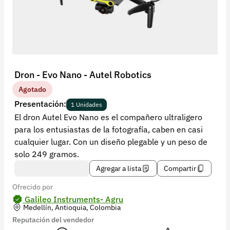
Recuperar contraseña
Contacto
Soporte
+57 323 2931928
Dron - Evo Nano - Autel Robotics
contacto@croper.com
Agotado
Presentación:
1 Unidades
© 2026 Croper.com Todos los derechos reservados
El dron Autel Evo Nano es el compañero ultraligero
Versión 5.44.0
para los entusiastas de la fotografía, caben en casi
Síguenos
cualquier lugar. Con un diseño plegable y un peso de
solo 249 gramos.
Agregar a lista
Compartir
Ofrecido por
Galileo Instruments- Agru
Medellín, Antioquia, Colombia
Reputación del vendedor