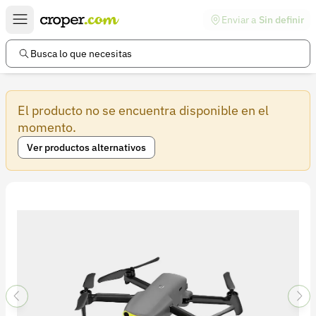
Enviar a
Sin definir
Enlaces de interés
Preguntas frecuentes
Busca lo que necesitas
Comunidad
El producto no se encuentra disponible en el
Ayuda
momento.
Información legal
Ver productos alternativos
Términos y condiciones
Política de devoluciones
Política de privacidad
Cuenta
Iniciar sesión
Registrarse