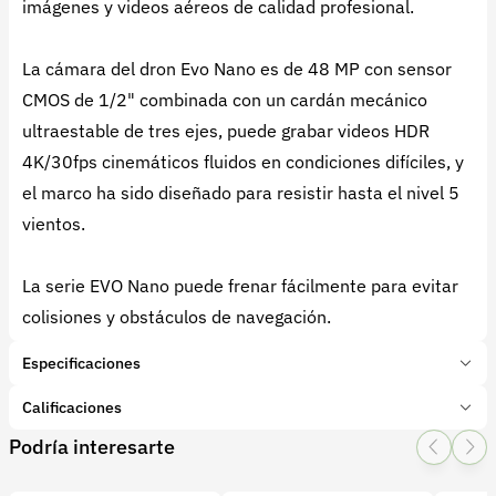
imágenes y videos aéreos de calidad profesional.
La cámara del dron Evo Nano es de 48 MP con sensor
CMOS de 1/2" combinada con un cardán mecánico
ultraestable de tres ejes, puede grabar videos HDR
4K/30fps cinemáticos fluidos en condiciones difíciles, y
el marco ha sido diseñado para resistir hasta el nivel 5
vientos.
La serie EVO Nano puede frenar fácilmente para evitar
colisiones y obstáculos de navegación.
Especificaciones
Marca:
Autel Robotics
Calificaciones
Presentación:
1 Unidades
Podría interesarte
Tipo de producto:
Insumo
1 Star
2 Star
3 Star
4 Star
5 Star
0
Categoría:
Tecnología