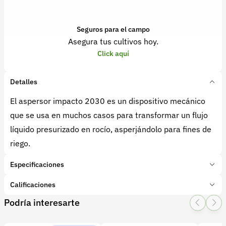
Seguros para el campo
Asegura tus cultivos hoy.
Click aquí
Detalles
El aspersor impacto 2030 es un dispositivo mecánico
que se usa en muchos casos para transformar un flujo
líquido presurizado en rocío, asperjándolo para fines de
riego.
Especificaciones
Marca:
Irridelco
Calificaciones
Presentación:
1 Unidades
Podría interesarte
Tipo de producto:
Insumo
1 Star
2 Star
3 Star
4 Star
5 Star
0
Categoría:
Riego y aguas