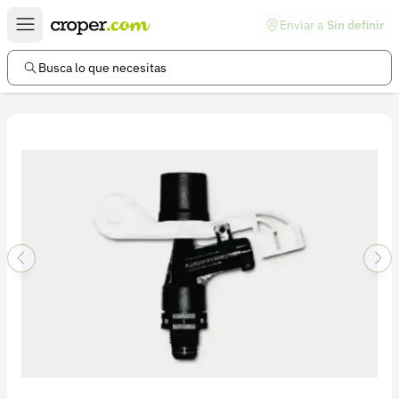
Enviar a
Sin definir
Enlaces de interés
Preguntas frecuentes
Busca lo que necesitas
Comunidad
Ayuda
Información legal
Términos y condiciones
Política de devoluciones
Política de privacidad
Cuenta
Iniciar sesión
Registrarse