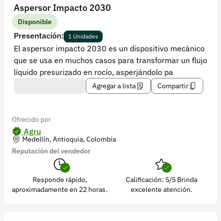
Recuperar contraseña
Aspersor Impacto 2030
Contacto
Disponible
Presentación:
1 Unidades
Soporte
El aspersor impacto 2030 es un dispositivo mecánico
que se usa en muchos casos para transformar un flujo
+57 323 2931928
líquido presurizado en rocío, asperjándolo pa
contacto@croper.com
Agregar a lista
Compartir
© 2026 Croper.com Todos los derechos reservados
Versión 5.44.0
Ofrecido por
Síguenos
Agru
Medellín, Antioquia, Colombia
Reputación del vendedor
Responde rápido,
Calificación: 5/5 Brinda
aproximadamente en 22 horas.
excelente atención.