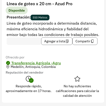
Recuperar contraseña
Línea de goteo x 20 cm - Azud Pro
Contacto
Disponible
Presentación:
550 Metros
Soporte
Línea de goteo incorporado a determinada distancia,
máxima eficiencia hidrodinámica y fiabilidad del
+57 323 2931928
emisor bajo todas las condiciones de trabajo posibles.
contacto@croper.com
Agregar a lista
Compartir
© 2026 Croper.com Todos los derechos reservados
Versión 5.45.0
Ofrecido por
Síguenos
Transferencia Agrícola -Agru
Medellín, Antioquia, Colombia
Reputación del vendedor
Responde rápido,
No hay suficientes
aproximadamente en 17 horas.
calificaciones para calcular la
calidad de atención