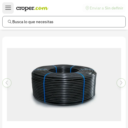
Enviar a
Sin definir
Enlaces de interés
Preguntas frecuentes
Busca lo que necesitas
Comunidad
Ayuda
Información legal
Términos y condiciones
Política de devoluciones
Política de privacidad
Cuenta
Iniciar sesión
Registrarse