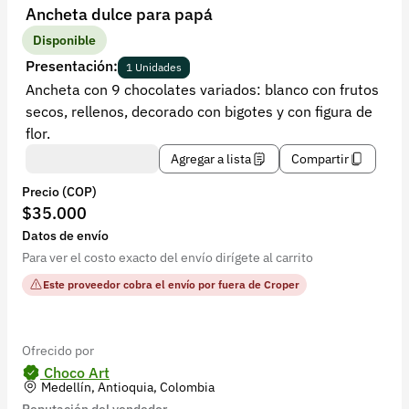
Recuperar contraseña
Ancheta dulce para papá
Contacto
Disponible
Presentación:
1 Unidades
Soporte
Ancheta con 9 chocolates variados: blanco con frutos
secos, rellenos, decorado con bigotes y con figura de
+57 323 2931928
flor.
contacto@croper.com
Agregar a lista
Compartir
Precio (COP)
© 2026 Croper.com Todos los derechos reservados
$35.000
Versión 5.45.0
Datos de envío
Síguenos
Para ver el costo exacto del envío dirígete al carrito
Este proveedor cobra el envío por fuera de Croper
Ofrecido por
Choco Art
Medellín, Antioquia, Colombia
Reputación del vendedor