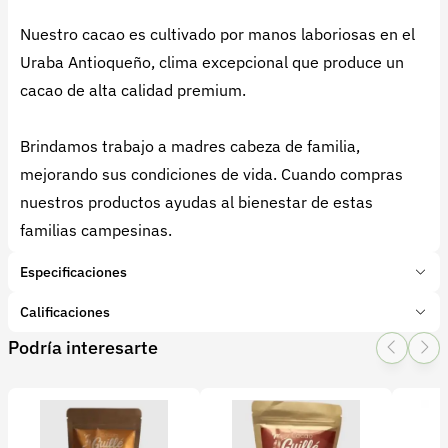
Nuestro cacao es cultivado por manos laboriosas en el
Uraba Antioqueño, clima excepcional que produce un
cacao de alta calidad premium.
Brindamos trabajo a madres cabeza de familia,
mejorando sus condiciones de vida. Cuando compras
nuestros productos ayudas al bienestar de estas
familias campesinas.
Especificaciones
Marca:
CHOCOART S.A.S.
Calificaciones
Presentación:
1 Unidades
Podría interesarte
Tipo de producto:
Producto final
1 Star
2 Star
3 Star
4 Star
5 Star
0
Categoría:
Cacao
Subcategoría:
Barras y Bombones
0 calificaciones