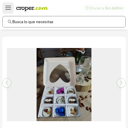
Enviar a
Sin definir
Enlaces de interés
Preguntas frecuentes
Busca lo que necesitas
Comunidad
Ayuda
Información legal
Términos y condiciones
Política de devoluciones
Política de privacidad
Cuenta
Iniciar sesión
Registrarse