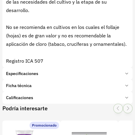
de las necesidades del cultivo y la etapa de su
desarrollo.
No se recomienda en cultivos en los cuales el follaje
(hojas) es de gran valor y no es recomendable la
aplicación de cloro (tabaco, crucíferas y ornamentales).
Registro ICA 507
Especificaciones
Marca:
Nutrimon
Ficha técnica
Presentación:
50 Kilogramos
Tipo de producto:
Calificaciones
Insumo
Categoría:
Fertilizantes y enmiendas
Podría interesarte
1 Star
2 Star
3 Star
4 Star
5 Star
0
Subcategoría:
Simples
Promocionado
0 calificaciones