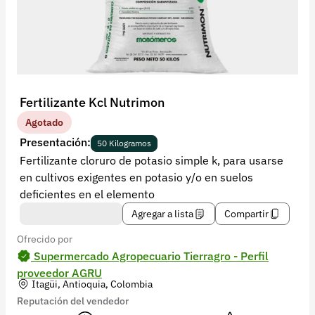
Recuperar contraseña
Contacto
Soporte
+57 323 2931928
Fertilizante Kcl Nutrimon
contacto@croper.com
Agotado
Presentación:
50 Kilogramos
© 2026 Croper.com Todos los derechos reservados
Fertilizante cloruro de potasio simple k, para usarse
Versión 5.45.0
en cultivos exigentes en potasio y/o en suelos
Síguenos
deficientes en el elemento
Agregar a lista
Compartir
Ofrecido por
Supermercado Agropecuario Tierragro - Perfil
proveedor AGRU
Itagüi, Antioquia, Colombia
Reputación del vendedor