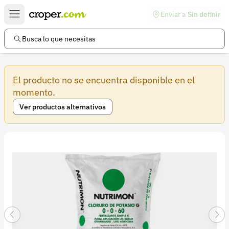
Enviar a
Sin definir
Enlaces de interés
Preguntas frecuentes
Busca lo que necesitas
Comunidad
El producto no se encuentra disponible en el
Ayuda
momento.
Información legal
Ver productos alternativos
Términos y condiciones
Política de devoluciones
Política de privacidad
Cuenta
Iniciar sesión
Registrarse