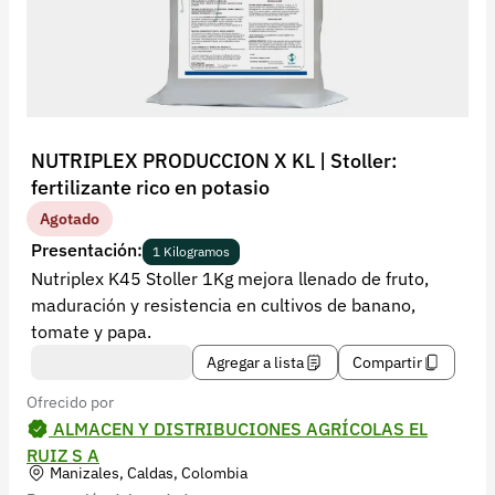
Recuperar contraseña
Contacto
Soporte
+57 323 2931928
NUTRIPLEX PRODUCCION X KL | Stoller:
contacto@croper.com
fertilizante rico en potasio
Agotado
© 2026 Croper.com Todos los derechos reservados
Presentación:
1 Kilogramos
Versión 5.45.0
Nutriplex K45 Stoller 1Kg mejora llenado de fruto,
Síguenos
maduración y resistencia en cultivos de banano,
tomate y papa.
Agregar a lista
Compartir
Ofrecido por
ALMACEN Y DISTRIBUCIONES AGRÍCOLAS EL
RUIZ S A
Manizales, Caldas, Colombia