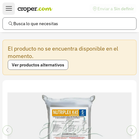
Enviar a
Sin definir
Enlaces de interés
Preguntas frecuentes
Busca lo que necesitas
Comunidad
El producto no se encuentra disponible en el
Ayuda
momento.
Información legal
Ver productos alternativos
Términos y condiciones
Política de devoluciones
Política de privacidad
Cuenta
Iniciar sesión
Registrarse