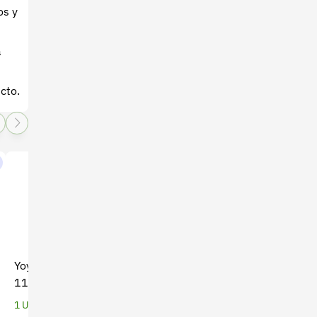
os y
a
cto.
Yoyo para Guadaña THP-
Fumigadora de mano
117 Bellota - Alta
Handy x 5 Lt (CO-044)
Durabilidad
1 Unidades
1 Unidades