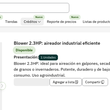
o
Nuevo
Nuevo
Tiendas
Créditos
Reporte de precios
Listas de product
Blower 2.3HP: aireador industrial eficiente
Disponible
Presentación:
1 Unidades
Blower 2.3HP: ideal para aireación en galpones, seca
de granos o invernaderos. Potente, duradero y de bajo
consumo. Uso agroindustrial.
Agregar a lista
Compartir