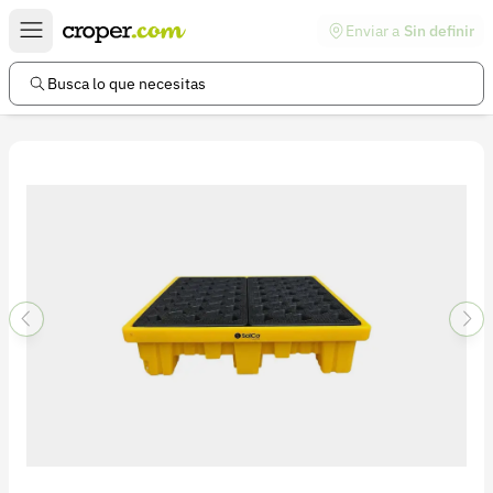
Enviar a
Sin definir
Enlaces de interés
Preguntas frecuentes
Busca lo que necesitas
Comunidad
Ayuda
Información legal
Términos y condiciones
Política de devoluciones
Política de privacidad
Cuenta
Iniciar sesión
Registrarse