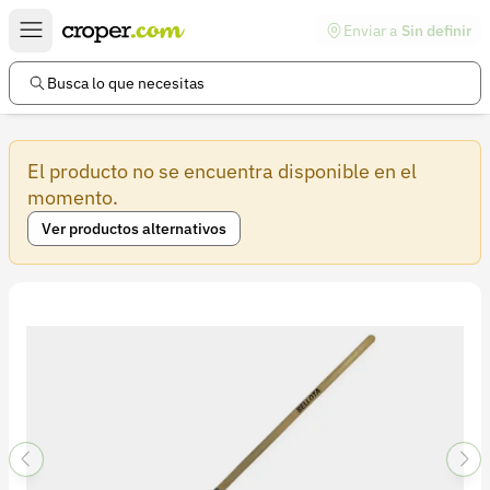
Enviar a
Sin definir
Enlaces de interés
Preguntas frecuentes
Busca lo que necesitas
Comunidad
El producto no se encuentra disponible en el
Ayuda
momento.
Información legal
Ver productos alternativos
Términos y condiciones
Política de devoluciones
Política de privacidad
Cuenta
Iniciar sesión
Registrarse