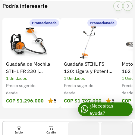
Presentación:
1 Unidades
Podría interesarte
Tipo de producto:
Insumo
1 Star
2 Star
3 Star
4 Star
5 Star
0
Categoría:
Herramientas y Equipos
Subcategoría:
Herramientas manuales (Cuchillos, machetes,
Promocionado
Promocionado
0 calificaciones
palas)
5 Estrellas
0 %
4 Estrellas
0 %
Guadaña de Mochila
Guadaña STIHL FS
Motos
3 Estrellas
0 %
STIHL FR 230 |
120: Ligera y Potente
162 |
2 Estrellas
0 %
Potencia y rendimiento
para el Campo
Cultiv
1 Unidades
1 Unidades
1 Unid
1 Estrellas
0 %
Precio sugerido
Precio sugerido
Precio
desde
desde
desde
COP $1.296.000
5
COP $1.797.000
5
COP 
¿Necesitas
ayuda?
Inicio
Carrito