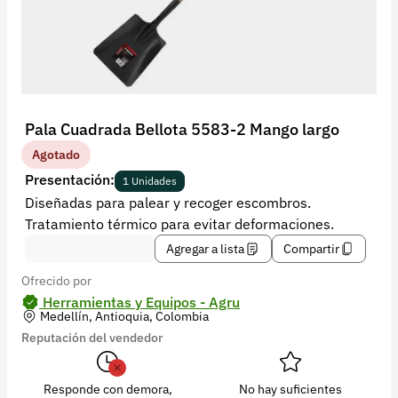
Recuperar contraseña
Contacto
Soporte
+57 323 2931928
Pala Cuadrada Bellota 5583-2 Mango largo
contacto@croper.com
Agotado
Presentación:
1 Unidades
© 2026 Croper.com Todos los derechos reservados
Diseñadas para palear y recoger escombros.
Versión 5.45.0
Tratamiento térmico para evitar deformaciones.
Síguenos
Agregar a lista
Compartir
Ofrecido por
Herramientas y Equipos - Agru
Medellín, Antioquia, Colombia
Reputación del vendedor
Responde con demora,
No hay suficientes