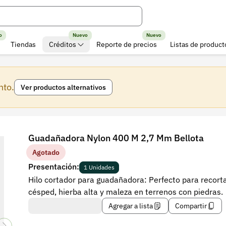
o
Nuevo
Nuevo
Tiendas
Créditos
Reporte de precios
Listas de product
nto.
Ver productos alternativos
Guadañadora Nylon 400 M 2,7 Mm Bellota
Agotado
Presentación:
1 Unidades
Hilo cortador para guadañadora: Perfecto para recort
césped, hierba alta y maleza en terrenos con piedras.
Agregar a lista
Compartir