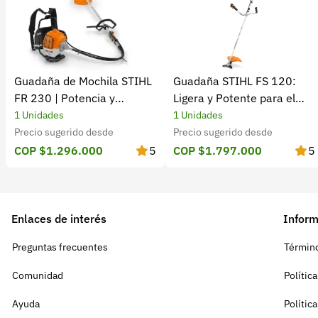
Guadaña de Mochila STIHL
Guadaña STIHL FS 120:
FR 230 | Potencia y
Ligera y Potente para el
rendimiento
Campo
1 Unidades
1 Unidades
Precio sugerido desde
Precio sugerido desde
COP $1.296.000
5
COP $1.797.000
5
Enlaces de interés
Inform
Preguntas frecuentes
Término
Comunidad
Polític
Ayuda
Polític