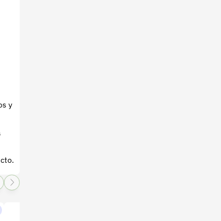
os y
a
cto.