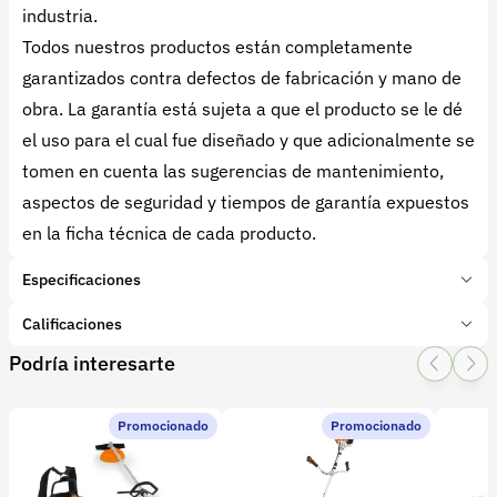
industria.
Todos nuestros productos están completamente
garantizados contra defectos de fabricación y mano de
obra. La garantía está sujeta a que el producto se le dé
el uso para el cual fue diseñado y que adicionalmente se
tomen en cuenta las sugerencias de mantenimiento,
aspectos de seguridad y tiempos de garantía expuestos
en la ficha técnica de cada producto.
Especificaciones
Marca:
BELLOTA
Calificaciones
Presentación:
1 Unidades
Podría interesarte
Tipo de producto:
Insumo
1 Star
2 Star
3 Star
4 Star
5 Star
0
Categoría:
Herramientas y Equipos
Subcategoría:
Guadañadoras
Promocionado
Promocionado
0 calificaciones
Características adicionales