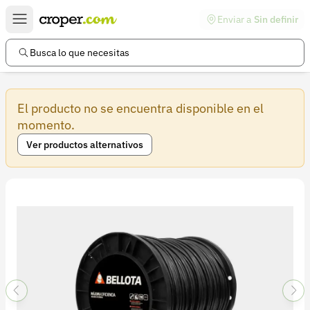
Enviar a
Sin definir
Enlaces de interés
Preguntas frecuentes
Busca lo que necesitas
Comunidad
El producto no se encuentra disponible en el
Ayuda
momento.
Información legal
Ver productos alternativos
Términos y condiciones
Política de devoluciones
Política de privacidad
Cuenta
Iniciar sesión
Registrarse