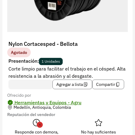
Recuperar contraseña
Contacto
Soporte
+57 323 2931928
Nylon Cortacesped - Bellota
contacto@croper.com
Agotado
Presentación:
1 Unidades
© 2026 Croper.com Todos los derechos reservados
Corte limpio para facilitar el trabajo en el césped. Alta
Versión 5.45.0
resistencia a la abrasión y al desgaste.
Síguenos
Agregar a lista
Compartir
Ofrecido por
Herramientas y Equipos - Agru
Medellín, Antioquia, Colombia
Reputación del vendedor
Responde con demora,
No hay suficientes