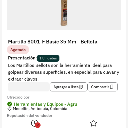
Recuperar contraseña
Contacto
Soporte
+57 323 2931928
Martillo 8001-F Basic 35 Mm - Bellota
contacto@croper.com
Agotado
Presentación:
1 Unidades
© 2026 Croper.com Todos los derechos reservados
Los Martillos Bellota son la herramienta ideal para
Versión 5.45.0
golpear diversas superficies, en especial para clavar y
Síguenos
extraer clavos.
Agregar a lista
Compartir
Ofrecido por
Herramientas y Equipos - Agru
Medellín, Antioquia, Colombia
Reputación del vendedor