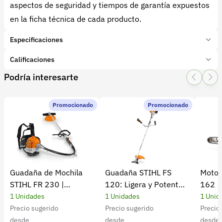
aspectos de seguridad y tiempos de garantía expuestos
en la ficha técnica de cada producto.
Especificaciones
Marca:
BELLOTA
Calificaciones
Presentación:
1 Unidades
Podría interesarte
Tipo de producto:
Insumo
1 Star
2 Star
3 Star
4 Star
5 Star
0
Categoría:
Herramientas y Equipos
Subcategoría:
Herramientas manuales (Cuchillos, machetes,
Promocionado
Promocionado
0 calificaciones
palas)
5 Estrellas
0 %
4 Estrellas
0 %
Guadaña de Mochila
Guadaña STIHL FS
Motos
3 Estrellas
0 %
STIHL FR 230 |
120: Ligera y Potente
162 |
2 Estrellas
0 %
Potencia y rendimiento
para el Campo
Cultiv
1 Unidades
1 Unidades
1 Unid
1 Estrellas
0 %
Precio sugerido
Precio sugerido
Precio
desde
desde
desde