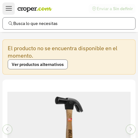
Enviar a
Sin definir
Enlaces de interés
Preguntas frecuentes
Busca lo que necesitas
Comunidad
El producto no se encuentra disponible en el
Ayuda
momento.
Información legal
Ver productos alternativos
Términos y condiciones
Política de devoluciones
Política de privacidad
Cuenta
Iniciar sesión
Registrarse