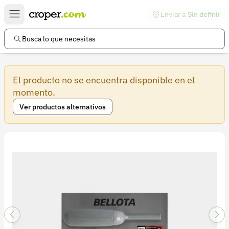
Enviar a
Sin definir
Enlaces de interés
Preguntas frecuentes
Busca lo que necesitas
Comunidad
El producto no se encuentra disponible en el
Ayuda
momento.
Información legal
Ver productos alternativos
Términos y condiciones
Política de devoluciones
Política de privacidad
Cuenta
Iniciar sesión
Registrarse