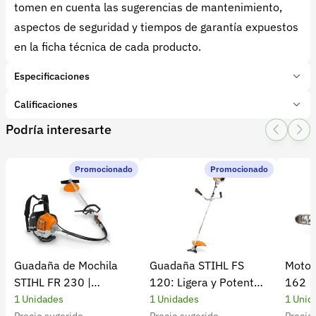
tomen en cuenta las sugerencias de mantenimiento,
aspectos de seguridad y tiempos de garantía expuestos
en la ficha técnica de cada producto.
Especificaciones
Marca:
BELLOTA
Calificaciones
Presentación:
1 Unidades
Podría interesarte
Tipo de producto:
Insumo
1 Star
2 Star
3 Star
4 Star
5 Star
0
Categoría:
Herramientas y Equipos
Subcategoría:
Herramientas manuales (Cuchillos, machetes,
Promocionado
Promocionado
0 calificaciones
palas)
5 Estrellas
0 %
4 Estrellas
0 %
Guadaña de Mochila
Guadaña STIHL FS
Motos
3 Estrellas
0 %
STIHL FR 230 |
120: Ligera y Potente
162 |
2 Estrellas
0 %
Potencia y rendimiento
para el Campo
Cultiv
1 Unidades
1 Unidades
1 Unid
1 Estrellas
0 %