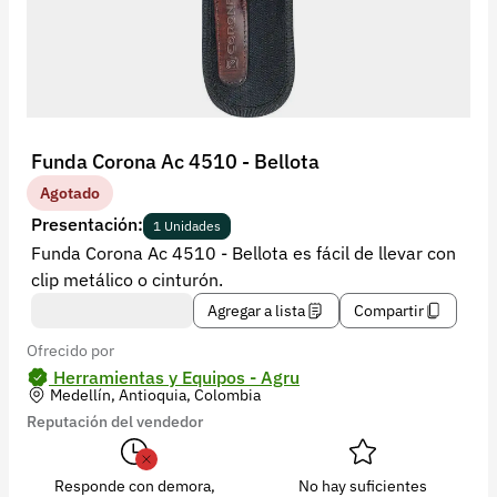
Recuperar contraseña
Contacto
Soporte
+57 323 2931928
Funda Corona Ac 4510 - Bellota
contacto@croper.com
Agotado
Presentación:
1 Unidades
© 2026 Croper.com Todos los derechos reservados
Funda Corona Ac 4510 - Bellota es fácil de llevar con
Versión 5.45.0
clip metálico o cinturón.
Síguenos
Agregar a lista
Compartir
Ofrecido por
Herramientas y Equipos - Agru
Medellín, Antioquia, Colombia
Reputación del vendedor
Responde con demora,
No hay suficientes