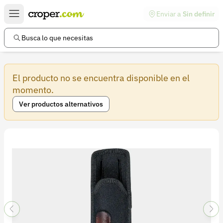
Enviar a
Sin definir
Enlaces de interés
Preguntas frecuentes
Busca lo que necesitas
Comunidad
El producto no se encuentra disponible en el
Ayuda
momento.
Información legal
Ver productos alternativos
Términos y condiciones
Política de devoluciones
Política de privacidad
Cuenta
Iniciar sesión
Registrarse