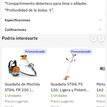
*Compartimiento delantero para lima o afilador.
*Profundidad de la bolsa: 5”.
Especificaciones
Marca:
CORONA
Calificaciones
Presentación:
1 Unidades
Podría interesarte
Tipo de producto:
Insumo
1 Star
2 Star
3 Star
4 Star
5 Star
0
Categoría:
Herramientas y Equipos
Subcategoría:
Tijeras
Promocionado
Promocionado
0 calificaciones
5 Estrellas
0 %
4 Estrellas
0 %
Guadaña de Mochila
Guadaña STIHL FS
Motos
3 Estrellas
0 %
STIHL FR 230 |
120: Ligera y Potente
162 |
2 Estrellas
0 %
Potencia y rendimiento
para el Campo
Cultiv
1 Unidades
1 Unidades
1 Unid
1 Estrellas
0 %
Precio sugerido
Precio sugerido
Precio