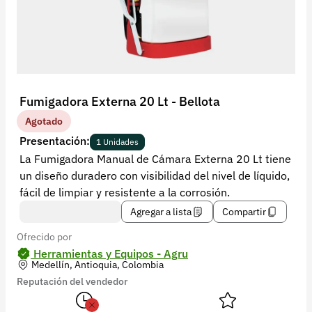
Recuperar contraseña
Contacto
Soporte
+57 323 2931928
Fumigadora Externa 20 Lt - Bellota
contacto@croper.com
Agotado
Presentación:
1 Unidades
© 2026 Croper.com Todos los derechos reservados
La Fumigadora Manual de Cámara Externa 20 Lt tiene
Versión 5.45.0
un diseño duradero con visibilidad del nivel de líquido,
Síguenos
fácil de limpiar y resistente a la corrosión.
Agregar a lista
Compartir
Ofrecido por
Herramientas y Equipos - Agru
Medellín, Antioquia, Colombia
Reputación del vendedor