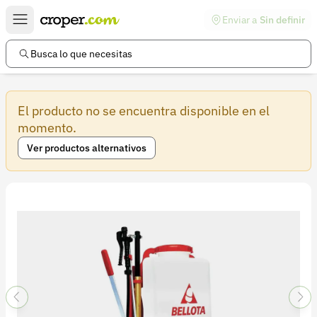
Enviar a
Sin definir
Enlaces de interés
Preguntas frecuentes
Busca lo que necesitas
Comunidad
El producto no se encuentra disponible en el
Ayuda
momento.
Información legal
Ver productos alternativos
Términos y condiciones
Política de devoluciones
Política de privacidad
Cuenta
Iniciar sesión
Registrarse