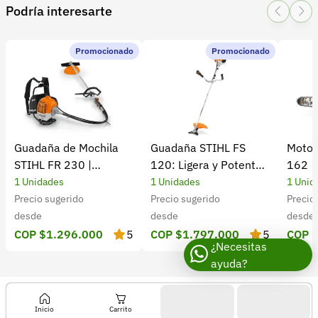
Podría interesarte
Categoría:
Herramientas y Equipos
1 Star
2 Star
3 Star
4 Star
5 Star
0
Subcategoría:
Fumigadoras de espalda
Promocionado
Promocionado
0 calificaciones
5 Estrellas
0 %
4 Estrellas
0 %
Guadaña de Mochila
Guadaña STIHL FS
Motos
3 Estrellas
0 %
STIHL FR 230 |
120: Ligera y Potente
162 |
2 Estrellas
0 %
Potencia y rendimiento
para el Campo
Cultiv
1 Unidades
1 Unidades
1 Unid
1 Estrellas
0 %
Precio sugerido
Precio sugerido
Precio
desde
desde
desde
COP $1.296.000
5
COP $1.797.000
5
COP 
¿Necesitas
ayuda?
Inicio
Carrito