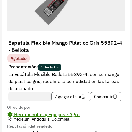
Recuperar contraseña
Contacto
Soporte
+57 323 2931928
Espátula Flexible Mango Plástico Gris 55892-4
contacto@croper.com
- Bellota
Agotado
© 2026 Croper.com Todos los derechos reservados
Presentación:
1 Unidades
Versión 5.45.0
La Espátula Flexible Bellota 55892-4, con su mango
Síguenos
de plástico gris, redefine la comodidad en las tareas
de acabado.
Agregar a lista
Compartir
Ofrecido por
Herramientas y Equipos - Agru
Medellín, Antioquia, Colombia
Reputación del vendedor