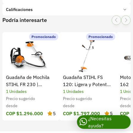
Marca:
BELLOTA
Calificaciones
Presentación:
1 Unidades
Podría interesarte
Tipo de producto:
Insumo
1 Star
2 Star
3 Star
4 Star
5 Star
0
Categoría:
Herramientas y Equipos
Subcategoría:
Herramientas manuales (Cuchillos, machetes,
Promocionado
Promocionado
0 calificaciones
palas)
5 Estrellas
0 %
4 Estrellas
0 %
Guadaña de Mochila
Guadaña STIHL FS
Motos
3 Estrellas
0 %
STIHL FR 230 |
120: Ligera y Potente
162 |
2 Estrellas
0 %
Potencia y rendimiento
para el Campo
Cultiv
1 Unidades
1 Unidades
1 Unid
1 Estrellas
0 %
Precio sugerido
Precio sugerido
Precio
desde
desde
desde
COP $1.296.000
5
COP $1.797.000
5
COP 
¿Necesitas
ayuda?