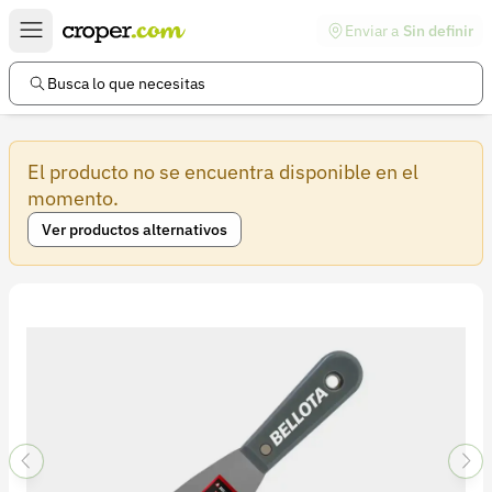
Enviar a
Sin definir
Enlaces de interés
Preguntas frecuentes
Busca lo que necesitas
Comunidad
El producto no se encuentra disponible en el
Ayuda
momento.
Información legal
Ver productos alternativos
Términos y condiciones
Política de devoluciones
Política de privacidad
Cuenta
Iniciar sesión
Registrarse