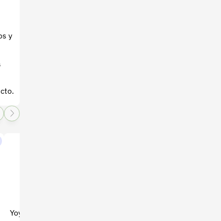
os y
a
cto.
Yoyo para Guadaña THP-
Fumigadora de mano