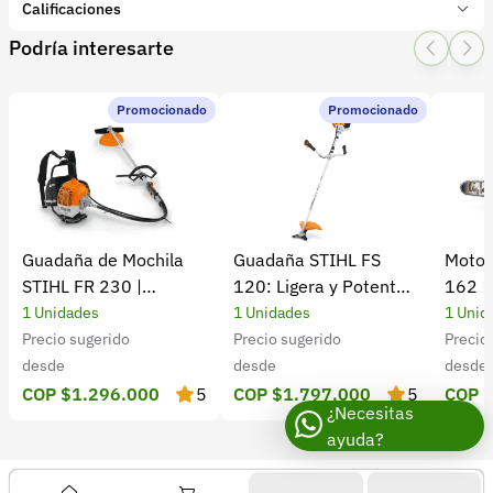
Marca:
BELLOTA
Calificaciones
Presentación:
1 Unidades
Podría interesarte
Tipo de producto:
Insumo
1 Star
2 Star
3 Star
4 Star
5 Star
0
Categoría:
Herramientas y Equipos
Subcategoría:
Herramientas manuales (Cuchillos, machetes,
Promocionado
Promocionado
0 calificaciones
palas)
5 Estrellas
0 %
4 Estrellas
0 %
Guadaña de Mochila
Guadaña STIHL FS
Motos
3 Estrellas
0 %
STIHL FR 230 |
120: Ligera y Potente
162 |
2 Estrellas
0 %
Potencia y rendimiento
para el Campo
Cultiv
1 Unidades
1 Unidades
1 Unid
1 Estrellas
0 %
Precio sugerido
Precio sugerido
Precio
desde
desde
desde
COP $1.296.000
5
COP $1.797.000
5
COP 
¿Necesitas
ayuda?