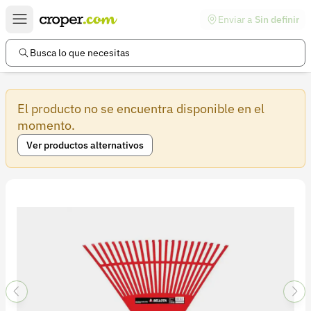
Enviar a
Sin definir
Enlaces de interés
Preguntas frecuentes
Busca lo que necesitas
Comunidad
El producto no se encuentra disponible en el
Ayuda
momento.
Información legal
Ver productos alternativos
Términos y condiciones
Política de devoluciones
Política de privacidad
Cuenta
Iniciar sesión
Registrarse