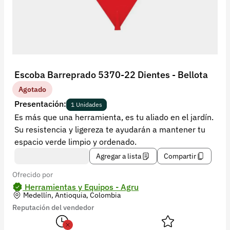
Recuperar contraseña
Contacto
Soporte
+57 323 2931928
Escoba Barreprado 5370-22 Dientes - Bellota
contacto@croper.com
Agotado
Presentación:
1 Unidades
© 2026 Croper.com Todos los derechos reservados
Es más que una herramienta, es tu aliado en el jardín.
Versión 5.45.0
Su resistencia y ligereza te ayudarán a mantener tu
Síguenos
espacio verde limpio y ordenado.
Agregar a lista
Compartir
Ofrecido por
Herramientas y Equipos - Agru
Medellín, Antioquia, Colombia
Reputación del vendedor