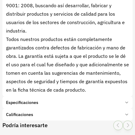
9001: 2008, buscando así desarrollar, fabricar y
distribuir productos y servicios de calidad para los
usuarios de los sectores de construcción, agricultura e
industria.
Todos nuestros productos están completamente
garantizados contra defectos de fabricación y mano de
obra. La garantía está sujeta a que el producto se le dé
el uso para el cual fue diseñado y que adicionalmente se
tomen en cuenta las sugerencias de mantenimiento,
aspectos de seguridad y tiempos de garantía expuestos
en la ficha técnica de cada producto.
Especificaciones
Marca:
BELLOTA
Calificaciones
Presentación:
1 Unidades
Podría interesarte
Tipo de producto:
Insumo
1 Star
2 Star
3 Star
4 Star
5 Star
0
Categoría:
Herramientas y Equipos