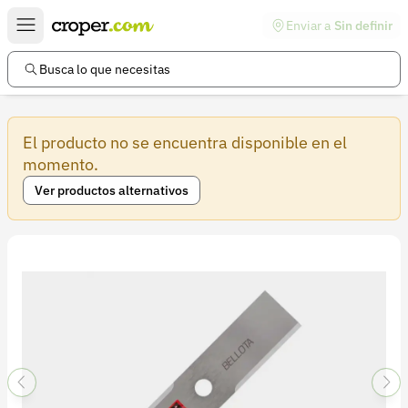
Enviar a
Sin definir
Enlaces de interés
Preguntas frecuentes
Busca lo que necesitas
Comunidad
El producto no se encuentra disponible en el
Ayuda
momento.
Información legal
Ver productos alternativos
Términos y condiciones
Política de devoluciones
Política de privacidad
Cuenta
Iniciar sesión
Registrarse