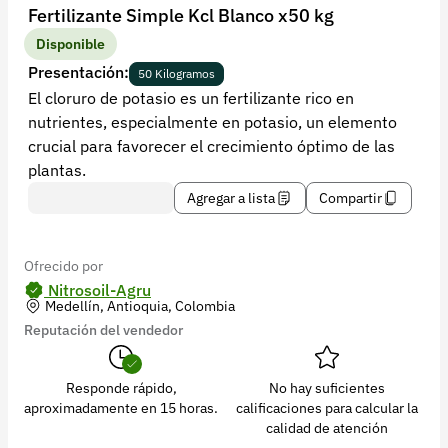
Recuperar contraseña
Fertilizante Simple Kcl Blanco x50 kg
Contacto
Disponible
Presentación:
50 Kilogramos
Soporte
El cloruro de potasio es un fertilizante rico en
nutrientes, especialmente en potasio, un elemento
+57 323 2931928
crucial para favorecer el crecimiento óptimo de las
contacto@croper.com
plantas.
Agregar a lista
Compartir
© 2026 Croper.com Todos los derechos reservados
Versión 5.45.0
Síguenos
Ofrecido por
Nitrosoil-Agru
Medellín, Antioquia, Colombia
Reputación del vendedor
Responde rápido,
No hay suficientes
aproximadamente en 15 horas.
calificaciones para calcular la
calidad de atención