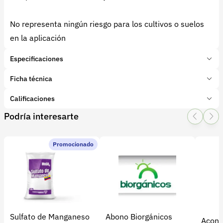
No representa ningún riesgo para los cultivos o suelos
en la aplicación
Especificaciones
Marca:
Nitrofert
Ficha técnica
Presentación:
50 Kilogramos
Tipo de producto:
Calificaciones
Insumo
Categoría:
Fertilizantes y enmiendas
Podría interesarte
1 Star
2 Star
3 Star
4 Star
5 Star
0
Subcategoría:
Simples
Características adicionales
Promocionado
Elementos:
0 calificaciones
Ficha tecnica del producto KCl
BLANCO.pdf
5 Estrellas
0 %
4 Estrellas
0 %
Sulfato de Manganeso
Abono Biorgánicos
Acond
3 Estrellas
0 %