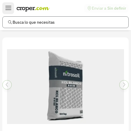
Enviar a
Sin definir
Enlaces de interés
Preguntas frecuentes
Busca lo que necesitas
Comunidad
Ayuda
Información legal
Términos y condiciones
Política de devoluciones
Política de privacidad
Cuenta
Iniciar sesión
Registrarse