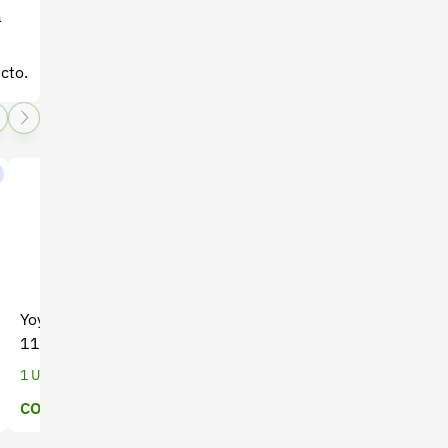
a
cto.
Yoyo para Guadaña THP-
Fumigadora de mano
117 Bellota - Alta
Handy x 5 Lt (CO-044)
Durabilidad
1 Unidades
1 Unidades
COP $ 51.111
Precio a cotizar