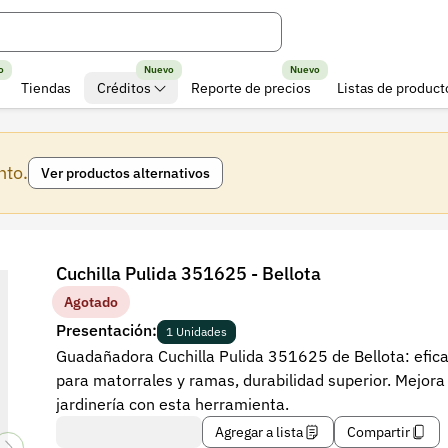
o
Nuevo
Nuevo
Tiendas
Créditos
Reporte de precios
Listas de product
nto.
Ver productos alternativos
Cuchilla Pulida 351625 - Bellota
Agotado
Presentación:
1 Unidades
Guadañadora Cuchilla Pulida 351625 de Bellota: efic
para matorrales y ramas, durabilidad superior. Mejora
jardinería con esta herramienta.
Agregar a lista
Compartir