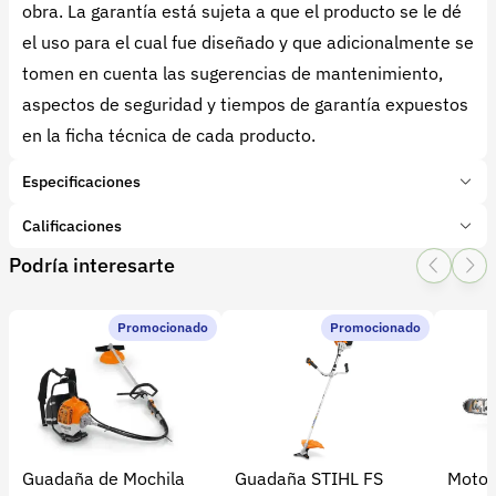
obra. La garantía está sujeta a que el producto se le dé
el uso para el cual fue diseñado y que adicionalmente se
tomen en cuenta las sugerencias de mantenimiento,
aspectos de seguridad y tiempos de garantía expuestos
en la ficha técnica de cada producto.
Especificaciones
Marca:
BELLOTA
Calificaciones
Tipo de producto:
Insumo
Podría interesarte
Categoría:
Herramientas y Equipos
1 Star
2 Star
3 Star
4 Star
5 Star
0
Subcategoría:
Herramientas manuales (Cuchillos, machetes,
palas)
Promocionado
Promocionado
0 calificaciones
5 Estrellas
0 %
4 Estrellas
0 %
Guadaña de Mochila
Guadaña STIHL FS
Motos