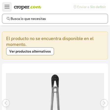
Enviar a
Sin definir
Enlaces de interés
Preguntas frecuentes
Busca lo que necesitas
Comunidad
El producto no se encuentra disponible en el
Ayuda
momento.
Información legal
Ver productos alternativos
Términos y condiciones
Política de devoluciones
Política de privacidad
Cuenta
Iniciar sesión
Registrarse