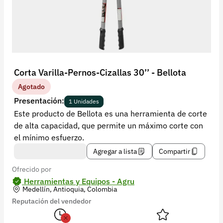
Recuperar contraseña
Contacto
Soporte
+57 323 2931928
Corta Varilla-Pernos-Cizallas 30’’ - Bellota
contacto@croper.com
Agotado
Presentación:
1 Unidades
© 2026 Croper.com Todos los derechos reservados
Este producto de Bellota es una herramienta de corte
Versión 5.45.0
de alta capacidad, que permite un máximo corte con
Síguenos
el mínimo esfuerzo.
Agregar a lista
Compartir
Ofrecido por
Herramientas y Equipos - Agru
Medellín, Antioquia, Colombia
Reputación del vendedor