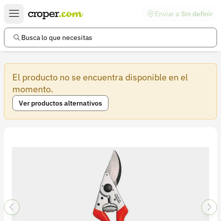
Enviar a
Sin definir
Enlaces de interés
Preguntas frecuentes
Busca lo que necesitas
Comunidad
El producto no se encuentra disponible en el
Ayuda
momento.
Información legal
Ver productos alternativos
Términos y condiciones
Política de devoluciones
Política de privacidad
Cuenta
Iniciar sesión
Registrarse