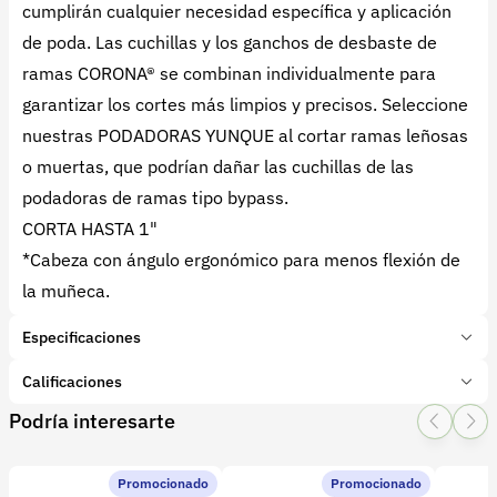
cumplirán cualquier necesidad específica y aplicación
de poda. Las cuchillas y los ganchos de desbaste de
ramas CORONA® se combinan individualmente para
garantizar los cortes más limpios y precisos. Seleccione
nuestras PODADORAS YUNQUE al cortar ramas leñosas
o muertas, que podrían dañar las cuchillas de las
podadoras de ramas tipo bypass.
CORTA HASTA 1"
*Cabeza con ángulo ergonómico para menos flexión de
la muñeca.
Especificaciones
Marca:
CORONA
Calificaciones
Presentación:
1 Unidades
Podría interesarte
Tipo de producto:
Insumo
1 Star
2 Star
3 Star
4 Star
5 Star
0
Categoría:
Herramientas y Equipos
Subcategoría:
Tijeras
Promocionado
Promocionado
0 calificaciones