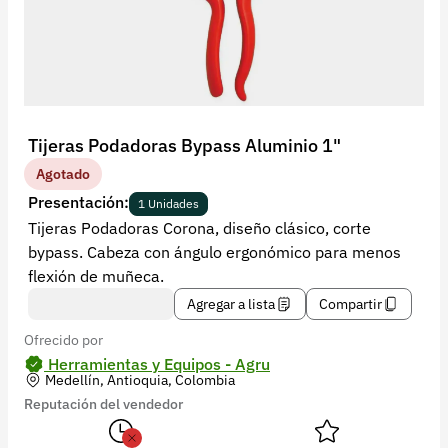
Recuperar contraseña
Contacto
Soporte
+57 323 2931928
Tijeras Podadoras Bypass Aluminio 1"
contacto@croper.com
Agotado
Presentación:
1 Unidades
© 2026 Croper.com Todos los derechos reservados
Tijeras Podadoras Corona, diseño clásico, corte
Versión 5.45.0
bypass. Cabeza con ángulo ergonómico para menos
Síguenos
flexión de muñeca.
Agregar a lista
Compartir
Ofrecido por
Herramientas y Equipos - Agru
Medellín, Antioquia, Colombia
Reputación del vendedor