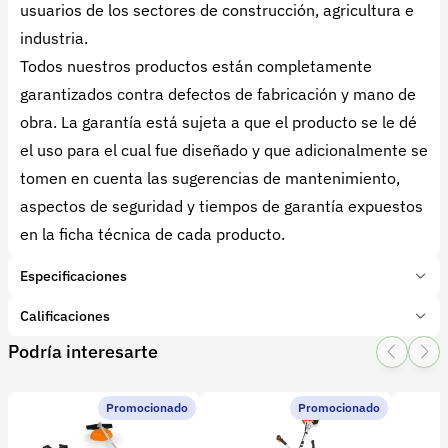
usuarios de los sectores de construcción, agricultura e
industria.
Todos nuestros productos están completamente
garantizados contra defectos de fabricación y mano de
obra. La garantía está sujeta a que el producto se le dé
el uso para el cual fue diseñado y que adicionalmente se
tomen en cuenta las sugerencias de mantenimiento,
aspectos de seguridad y tiempos de garantía expuestos
en la ficha técnica de cada producto.
Especificaciones
Marca:
BELLOTA
Calificaciones
Presentación:
1 Unidades
Podría interesarte
Tipo de producto:
Insumo
1 Star
2 Star
3 Star
4 Star
5 Star
0
Categoría:
Herramientas y Equipos
Subcategoría:
Herramientas manuales (Cuchillos, machetes,
Promocionado
Promocionado
0 calificaciones
palas)