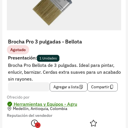
Recuperar contraseña
Contacto
Soporte
+57 323 2931928
Brocha Pro 3 pulgadas - Bellota
contacto@croper.com
Agotado
Presentación:
1 Unidades
© 2026 Croper.com Todos los derechos reservados
Brocha Pro Bellota de 3 pulgadas. Ideal para pintar,
Versión 5.45.0
enlucir, barnizar. Cerdas extra suaves para un acabado
Síguenos
sin rayones.
Agregar a lista
Compartir
Ofrecido por
Herramientas y Equipos - Agru
Medellín, Antioquia, Colombia
Reputación del vendedor