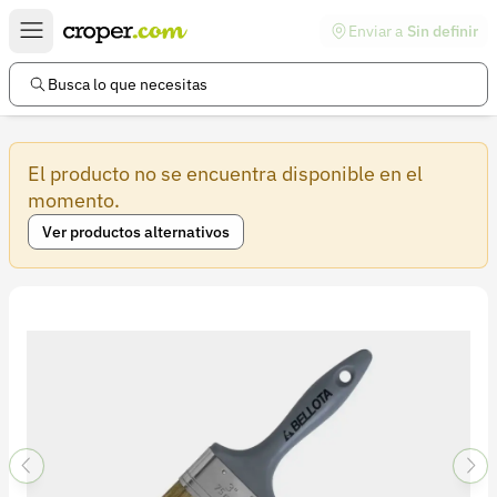
Enviar a
Sin definir
Enlaces de interés
Preguntas frecuentes
Busca lo que necesitas
Comunidad
El producto no se encuentra disponible en el
Ayuda
momento.
Información legal
Ver productos alternativos
Términos y condiciones
Política de devoluciones
Política de privacidad
Cuenta
Iniciar sesión
Registrarse