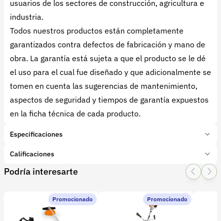
usuarios de los sectores de construcción, agricultura e
industria.
Todos nuestros productos están completamente
garantizados contra defectos de fabricación y mano de
obra. La garantía está sujeta a que el producto se le dé
el uso para el cual fue diseñado y que adicionalmente se
tomen en cuenta las sugerencias de mantenimiento,
aspectos de seguridad y tiempos de garantía expuestos
en la ficha técnica de cada producto.
Especificaciones
Marca:
BELLOTA
Calificaciones
Tipo de producto:
Insumo
Podría interesarte
Categoría:
Herramientas y Equipos
1 Star
2 Star
3 Star
4 Star
5 Star
0
Subcategoría:
Herramientas manuales (Cuchillos, machetes,
palas)
Promocionado
Promocionado
0 calificaciones