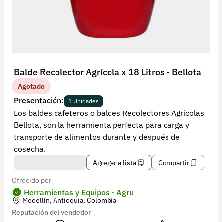
Recuperar contraseña
Contacto
Soporte
+57 323 2931928
Balde Recolector Agrícola x 18 Litros - Bellota
contacto@croper.com
Agotado
Presentación:
1 Unidades
© 2026 Croper.com Todos los derechos reservados
Los baldes cafeteros o baldes Recolectores Agrícolas
Versión 5.44.0
Bellota, son la herramienta perfecta para carga y
Síguenos
transporte de alimentos durante y después de
cosecha.
Agregar a lista
Compartir
Ofrecido por
Herramientas y Equipos - Agru
Medellín, Antioquia, Colombia
Reputación del vendedor