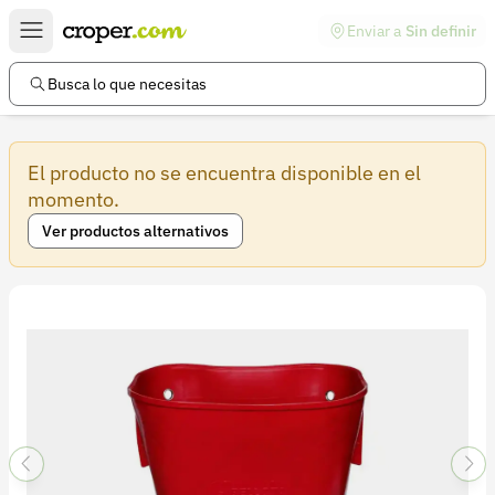
Enviar a
Sin definir
Enlaces de interés
Preguntas frecuentes
Busca lo que necesitas
Comunidad
El producto no se encuentra disponible en el
Ayuda
momento.
Información legal
Ver productos alternativos
Términos y condiciones
Política de devoluciones
Política de privacidad
Cuenta
Iniciar sesión
Registrarse