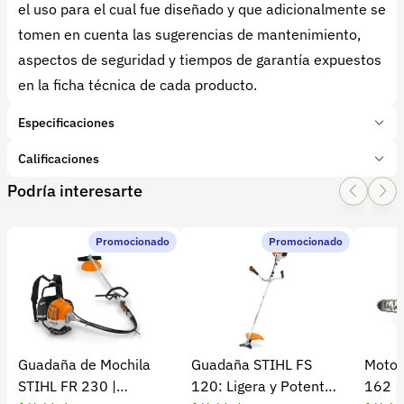
el uso para el cual fue diseñado y que adicionalmente se
tomen en cuenta las sugerencias de mantenimiento,
aspectos de seguridad y tiempos de garantía expuestos
en la ficha técnica de cada producto.
Especificaciones
Marca:
BELLOTA
Calificaciones
Presentación:
1 Unidades
Podría interesarte
Tipo de producto:
Insumo
1 Star
2 Star
3 Star
4 Star
5 Star
0
Categoría:
Herramientas y Equipos
Subcategoría:
Herramientas manuales (Cuchillos, machetes,
Promocionado
Promocionado
0 calificaciones
palas)
5 Estrellas
0 %
4 Estrellas
0 %
Guadaña de Mochila
Guadaña STIHL FS
Motos
3 Estrellas
0 %
STIHL FR 230 |
120: Ligera y Potente
162 |