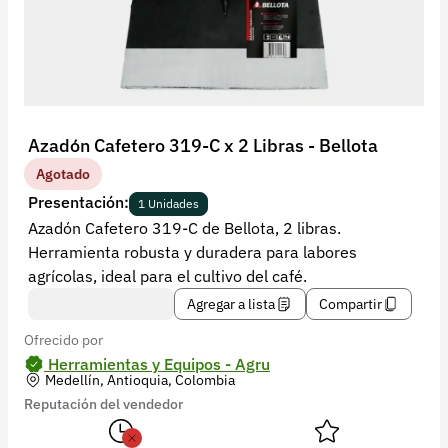
Recuperar contraseña
Contacto
Soporte
+57 323 2931928
Azadón Cafetero 319-C x 2 Libras - Bellota
contacto@croper.com
Agotado
Presentación:
1 Unidades
© 2026 Croper.com Todos los derechos reservados
Azadón Cafetero 319-C de Bellota, 2 libras.
Versión 5.45.0
Herramienta robusta y duradera para labores
Síguenos
agrícolas, ideal para el cultivo del café.
Agregar a lista
Compartir
Ofrecido por
Herramientas y Equipos - Agru
Medellín, Antioquia, Colombia
Reputación del vendedor