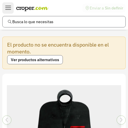
Enviar a
Sin definir
Enlaces de interés
Preguntas frecuentes
Busca lo que necesitas
Comunidad
El producto no se encuentra disponible en el
Ayuda
momento.
Información legal
Ver productos alternativos
Términos y condiciones
Política de devoluciones
Política de privacidad
Cuenta
Iniciar sesión
Registrarse