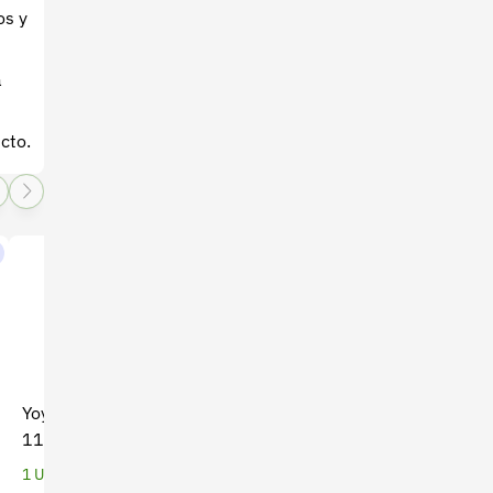
os y
a
cto.
Yoyo para Guadaña THP-
Fumigadora de mano
117 Bellota - Alta
Handy x 5 Lt (CO-044)
Durabilidad
1 Unidades
1 Unidades