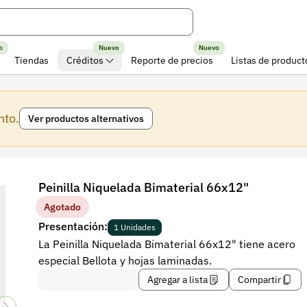
o
Nuevo
Nuevo
Tiendas
Créditos
Reporte de precios
Listas de product
nto.
Ver productos alternativos
Peinilla Niquelada Bimaterial 66x12"
Agotado
Presentación:
1 Unidades
La Peinilla Niquelada Bimaterial 66x12" tiene acero
especial Bellota y hojas laminadas.
Agregar a lista
Compartir