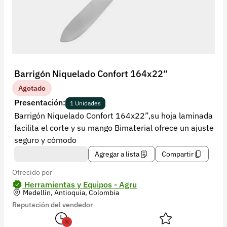
Recuperar contraseña
Contacto
Soporte
+57 323 2931928
Barrigón Niquelado Confort 164x22”
contacto@croper.com
Agotado
Presentación:
1 Unidades
© 2026 Croper.com Todos los derechos reservados
Barrigón Niquelado Confort 164x22”,su hoja laminada
Versión 5.45.0
facilita el corte y su mango Bimaterial ofrece un ajuste
Síguenos
seguro y cómodo
Agregar a lista
Compartir
Ofrecido por
Herramientas y Equipos - Agru
Medellín, Antioquia, Colombia
Reputación del vendedor