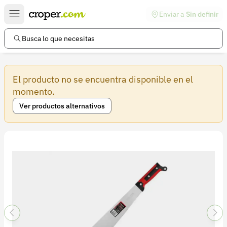
Enviar a
Sin definir
Enlaces de interés
Preguntas frecuentes
Busca lo que necesitas
Comunidad
El producto no se encuentra disponible en el
Ayuda
momento.
Información legal
Ver productos alternativos
Términos y condiciones
Política de devoluciones
Política de privacidad
Cuenta
Iniciar sesión
Registrarse