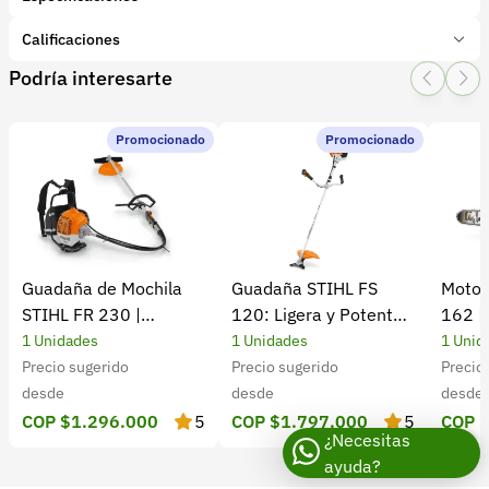
Marca:
BELLOTA
Calificaciones
Presentación:
1 Unidades
Podría interesarte
Tipo de producto:
Insumo
1 Star
2 Star
3 Star
4 Star
5 Star
0
Categoría:
Herramientas y Equipos
Subcategoría:
Herramientas manuales (Cuchillos, machetes,
Promocionado
Promocionado
0 calificaciones
palas)
5 Estrellas
0 %
4 Estrellas
0 %
Guadaña de Mochila
Guadaña STIHL FS
Motos
3 Estrellas
0 %
STIHL FR 230 |
120: Ligera y Potente
162 |
2 Estrellas
0 %
Potencia y rendimiento
para el Campo
Cultiv
1 Unidades
1 Unidades
1 Unid
1 Estrellas
0 %
Precio sugerido
Precio sugerido
Precio
desde
desde
desde
COP $1.296.000
5
COP $1.797.000
5
COP 
¿Necesitas
ayuda?