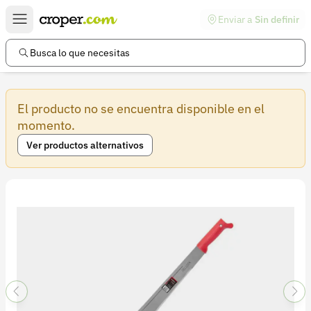
Enviar a
Sin definir
Enlaces de interés
Preguntas frecuentes
Busca lo que necesitas
Comunidad
El producto no se encuentra disponible en el
Ayuda
momento.
Información legal
Ver productos alternativos
Términos y condiciones
Política de devoluciones
Política de privacidad
Cuenta
Iniciar sesión
Registrarse