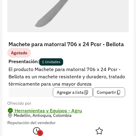
Recuperar contraseña
Contacto
Soporte
+57 323 2931928
Machete para matorral 706 x 24 Pcsr - Bellota
contacto@croper.com
Agotado
Presentación:
1 Unidades
© 2026 Croper.com Todos los derechos reservados
El producto Machete para matorral 706 x 24 Pcsr -
Versión 5.44.0
Bellota es un machete resistente y duradero, tratado
Síguenos
térmicamente para una mayor dureza
Agregar a lista
Compartir
Ofrecido por
Herramientas y Equipos - Agru
Medellín, Antioquia, Colombia
Reputación del vendedor