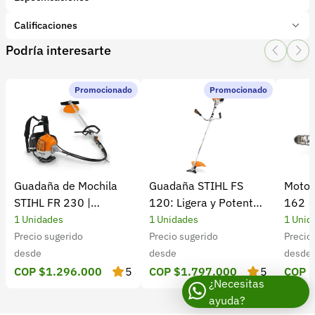
Marca:
BELLOTA
Calificaciones
Presentación:
1 Unidades
Podría interesarte
Tipo de producto:
Insumo
1 Star
2 Star
3 Star
4 Star
5 Star
0
Categoría:
Herramientas y Equipos
Subcategoría:
Herramientas manuales (Cuchillos, machetes,
Promocionado
Promocionado
0 calificaciones
palas)
5 Estrellas
0 %
4 Estrellas
0 %
Guadaña de Mochila
Guadaña STIHL FS
Motos
3 Estrellas
0 %
STIHL FR 230 |
120: Ligera y Potente
162 |
2 Estrellas
0 %
Potencia y rendimiento
para el Campo
Cultiv
1 Unidades
1 Unidades
1 Unid
1 Estrellas
0 %
Precio sugerido
Precio sugerido
Precio
desde
desde
desde
COP $1.296.000
5
COP $1.797.000
5
COP 
¿Necesitas
ayuda?