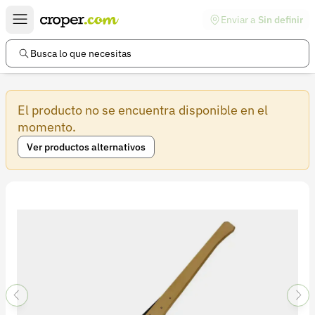
Enviar a
Sin definir
Enlaces de interés
Preguntas frecuentes
Busca lo que necesitas
Comunidad
El producto no se encuentra disponible en el
Ayuda
momento.
Información legal
Ver productos alternativos
Términos y condiciones
Política de devoluciones
Política de privacidad
Cuenta
Iniciar sesión
Registrarse