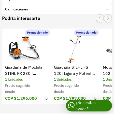
Marca:
BELLOTA
Calificaciones
Presentación:
1 Unidades
Podría interesarte
Tipo de producto:
Insumo
1 Star
2 Star
3 Star
4 Star
5 Star
0
Categoría:
Herramientas y Equipos
Subcategoría:
Herramientas manuales (Cuchillos, machetes,
Promocionado
Promocionado
0 calificaciones
palas)
5 Estrellas
0 %
4 Estrellas
0 %
Guadaña de Mochila
Guadaña STIHL FS
Motos
3 Estrellas
0 %
STIHL FR 230 |
120: Ligera y Potente
162 |
2 Estrellas
0 %
Potencia y rendimiento
para el Campo
Cultiv
1 Unidades
1 Unidades
1 Unid
1 Estrellas
0 %
Precio sugerido
Precio sugerido
Precio
desde
desde
desde
COP $1.296.000
5
COP $1.797.000
5
COP 
¿Necesitas
ayuda?