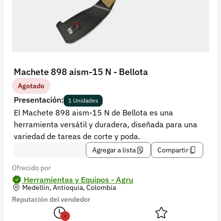
Recuperar contraseña
Contacto
Soporte
+57 323 2931928
Machete 898 aism-15 N - Bellota
contacto@croper.com
Agotado
Presentación:
1 Unidades
© 2026 Croper.com Todos los derechos reservados
El Machete 898 aism-15 N de Bellota es una
Versión 5.45.0
herramienta versátil y duradera, diseñada para una
Síguenos
variedad de tareas de corte y poda.
Agregar a lista
Compartir
Ofrecido por
Herramientas y Equipos - Agru
Medellín, Antioquia, Colombia
Reputación del vendedor