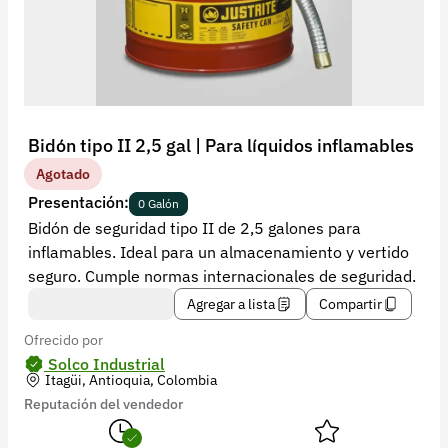
Recuperar contraseña
Contacto
Soporte
+57 323 2931928
Bidón tipo II 2,5 gal | Para líquidos inflamables
contacto@croper.com
Agotado
Presentación:
0 Galón
© 2026 Croper.com Todos los derechos reservados
Bidón de seguridad tipo II de 2,5 galones para
Versión 5.45.0
inflamables. Ideal para un almacenamiento y vertido
Síguenos
seguro. Cumple normas internacionales de seguridad.
Agregar a lista
Compartir
Ofrecido por
Solco Industrial
Itagüi, Antioquia, Colombia
Reputación del vendedor