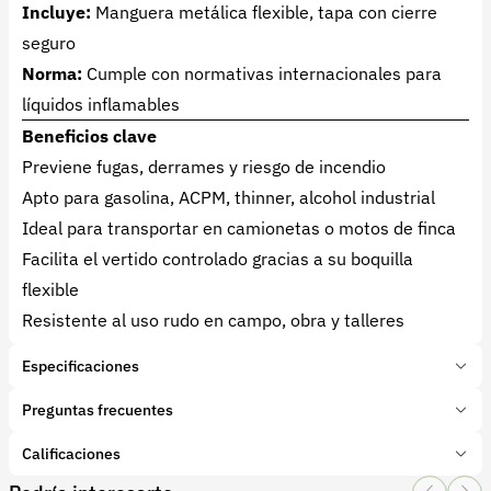
Incluye:
Manguera metálica flexible, tapa con cierre
seguro
Norma:
Cumple con normativas internacionales para
líquidos inflamables
Beneficios clave
Previene fugas, derrames y riesgo de incendio
Apto para gasolina, ACPM, thinner, alcohol industrial
Ideal para transportar en camionetas o motos de finca
Facilita el vertido controlado gracias a su boquilla
flexible
Resistente al uso rudo en campo, obra y talleres
Especificaciones
Marca:
Justrite
Preguntas frecuentes
Presentación:
0 Galón
Tipo de producto:
Calificaciones
¿Este bidón sirve para gasolina o ACPM?
Insumo
Categoría:
Infraestructura