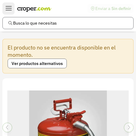
Enviar a
Sin definir
Enlaces de interés
Preguntas frecuentes
Busca lo que necesitas
Comunidad
El producto no se encuentra disponible en el
Ayuda
momento.
Información legal
Ver productos alternativos
Términos y condiciones
Política de devoluciones
Política de privacidad
Cuenta
Iniciar sesión
Registrarse