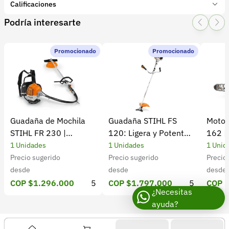
Marca:
Ecoflow
Calificaciones
Presentación:
1 Unidades
Podría interesarte
Tipo de producto:
Insumo
1 Star
2 Star
3 Star
4 Star
5 Star
0
Categoría:
Herramientas y Equipos
Subcategoría:
Baterías
Promocionado
Promocionado
0 calificaciones
5 Estrellas
0 %
4 Estrellas
0 %
Guadaña de Mochila
Guadaña STIHL FS
Motos
3 Estrellas
0 %
STIHL FR 230 |
120: Ligera y Potente
162 |
2 Estrellas
0 %
Potencia y rendimiento
para el Campo
Cultiv
1 Unidades
1 Unidades
1 Unid
1 Estrellas
0 %
Precio sugerido
Precio sugerido
Precio
desde
desde
desde
COP $1.296.000
5
COP $1.797.000
5
COP 
¿Necesitas
ayuda?