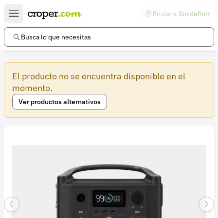
Enviar a
Sin definir
Enlaces de interés
Preguntas frecuentes
Busca lo que necesitas
Comunidad
El producto no se encuentra disponible en el
Ayuda
momento.
Información legal
Ver productos alternativos
Términos y condiciones
Política de devoluciones
Política de privacidad
Cuenta
Iniciar sesión
Registrarse