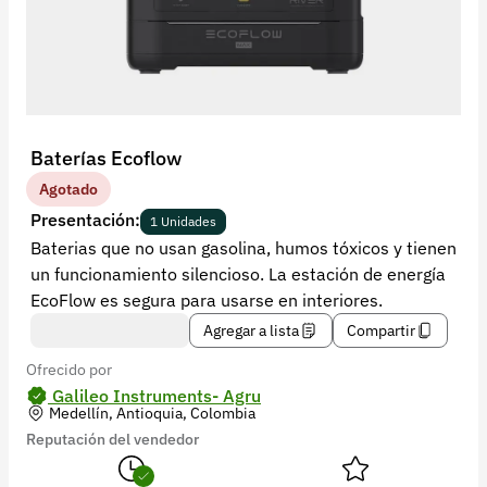
Recuperar contraseña
Contacto
Soporte
+57 323 2931928
Baterías Ecoflow
contacto@croper.com
Agotado
Presentación:
1 Unidades
© 2026 Croper.com Todos los derechos reservados
Baterias que no usan gasolina, humos tóxicos y tienen
Versión 5.45.0
un funcionamiento silencioso. La estación de energía
Síguenos
EcoFlow es segura para usarse en interiores.
Agregar a lista
Compartir
Ofrecido por
Galileo Instruments- Agru
Medellín, Antioquia, Colombia
Reputación del vendedor