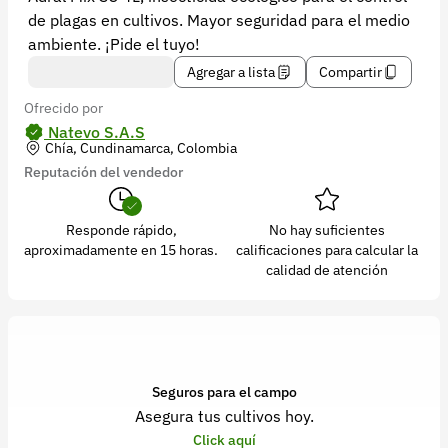
Recuperar contraseña
de plagas en cultivos. Mayor seguridad para el medio
Contacto
ambiente. ¡Pide el tuyo!
Agregar a lista
Compartir
Soporte
Ofrecido por
+57 323 2931928
Natevo S.A.S
Chía, Cundinamarca, Colombia
contacto@croper.com
Reputación del vendedor
© 2026 Croper.com Todos los derechos reservados
Responde rápido,
No hay suficientes
Versión 5.45.0
aproximadamente en 15 horas.
calificaciones para calcular la
Síguenos
calidad de atención
Seguros para el campo
Asegura tus cultivos hoy.
Click aquí