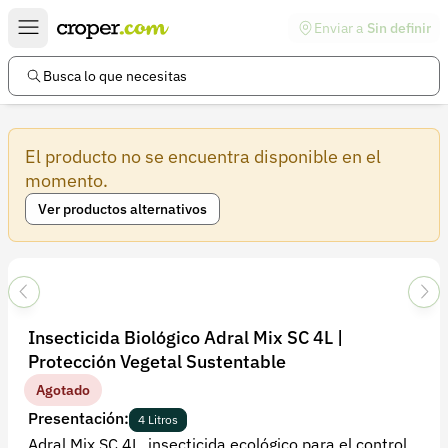
Enviar a
Sin definir
Enlaces de interés
Preguntas frecuentes
Busca lo que necesitas
Comunidad
El producto no se encuentra disponible en el
Ayuda
momento.
Información legal
Ver productos alternativos
Términos y condiciones
Política de devoluciones
Política de privacidad
Insecticida Biológico Adral Mix SC 4L |
Cuenta
Protección Vegetal Sustentable
Iniciar sesión
Agotado
Presentación:
Registrarse
4 Litros
Adral Mix SC 4L, insecticida ecológico para el control