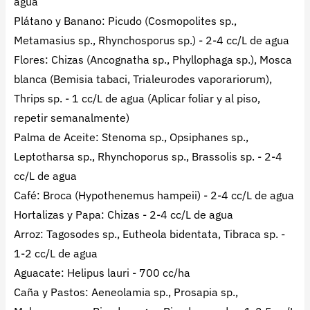
agua
Plátano y Banano: Picudo (Cosmopolites sp.,
Metamasius sp., Rhynchosporus sp.) - 2-4 cc/L de agua
Flores: Chizas (Ancognatha sp., Phyllophaga sp.), Mosca
blanca (Bemisia tabaci, Trialeurodes vaporariorum),
Thrips sp. - 1 cc/L de agua (Aplicar foliar y al piso,
repetir semanalmente)
Palma de Aceite: Stenoma sp., Opsiphanes sp.,
Leptotharsa sp., Rhynchoporus sp., Brassolis sp. - 2-4
cc/L de agua
Café: Broca (Hypothenemus hampeii) - 2-4 cc/L de agua
Hortalizas y Papa: Chizas - 2-4 cc/L de agua
Arroz: Tagosodes sp., Eutheola bidentata, Tibraca sp. -
1-2 cc/L de agua
Aguacate: Helipus lauri - 700 cc/ha
Caña y Pastos: Aeneolamia sp., Prosapia sp.,