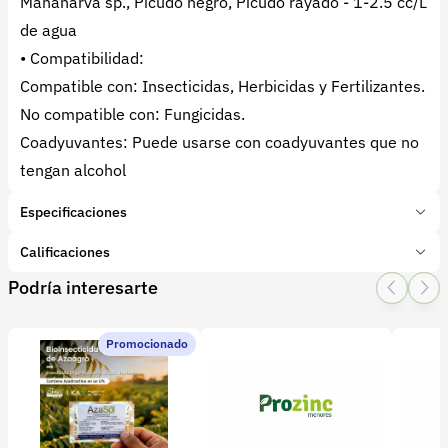
Mahanarva sp., Picudo negro, Picudo rayado - 1-2.5 cc/L
de agua
• Compatibilidad:
Compatible con: Insecticidas, Herbicidas y Fertilizantes.
No compatible con: Fungicidas.
Coadyuvantes: Puede usarse con coadyuvantes que no
tengan alcohol
Especificaciones
Marca:
Bio-Crop
Calificaciones
Presentación:
4 Litros
Podría interesarte
Tipo de producto:
Insumo
1 Star
2 Star
3 Star
4 Star
5 Star
0
Categoría:
Bioinsumos
Subcategoría:
Bioinsecticidas
Promocionado
0 calificaciones