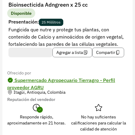
Recuperar contraseña
Bioinsecticida Adngreen x 25 cc
Contacto
Disponible
Presentación:
25 Mililitros
Soporte
Fungicida que nutre y protege tus plantas, con
contenido de Calcio y aminoácidos de origen vegetal,
+57 323 2931928
fortaleciendo las paredes de las células vegetales.
contacto@croper.com
Agregar a lista
Compartir
© 2026 Croper.com Todos los derechos reservados
Versión 5.45.0
Ofrecido por
Síguenos
Supermercado Agropecuario Tierragro - Perfil
proveedor AGRU
Itagüi, Antioquia, Colombia
Reputación del vendedor
Responde rápido,
No hay suficientes
aproximadamente en 21 horas.
calificaciones para calcular la
calidad de atención