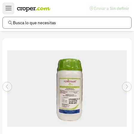
Enviar a
Sin definir
Enlaces de interés
Preguntas frecuentes
Busca lo que necesitas
Comunidad
Ayuda
Información legal
Términos y condiciones
Política de devoluciones
Política de privacidad
Cuenta
Iniciar sesión
Registrarse