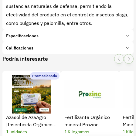
sustancias naturales de defensa, permitiendo la
efectividad del producto en el control de insectos plaga,
como pulgones y palomilla, entre otros.
Especificaciones
Marca:
ADN
Calificaciones
Presentación:
25 Mililitros
Podría interesarte
Tipo de producto:
Insumo
1 Star
2 Star
3 Star
4 Star
5 Star
0
Categoría:
Bioinsumos
Subcategoría:
Bioinsecticidas
Promocionado
0 calificaciones
5 Estrellas
0 %
4 Estrellas
0 %
Azasol de AzaAgro
Fertilizante Orgánico
Fertil
3 Estrellas
0 %
|Insecticida Orgánico
mineral Prozinc
Minera
2 Estrellas
0 %
Extracto de Neem
1 unidades
1 Kilogramos
1 Kilo