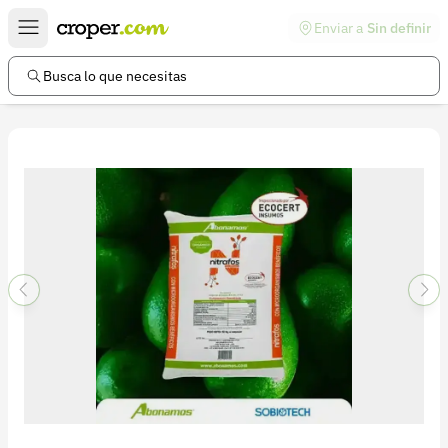
Enviar a
Sin definir
Enlaces de interés
Preguntas frecuentes
Busca lo que necesitas
Comunidad
Ayuda
Información legal
Términos y condiciones
Política de devoluciones
Política de privacidad
Cuenta
Iniciar sesión
Registrarse