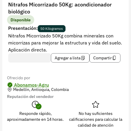
Recuperar contraseña
Nitrafos Micorrizado 50Kg: acondicionador
biológico
Contacto
Disponible
Soporte
Presentación:
50 Kilogramos
Nitrafos Micorrizado 50Kg combina minerales con
+57 323 2931928
micorrizas para mejorar la estructura y vida del suelo.
contacto@croper.com
Aplicación directa.
Agregar a lista
Compartir
© 2026 Croper.com Todos los derechos reservados
Versión 5.45.0
Síguenos
Ofrecido por
Abonamos-Agru
Medellín, Antioquia, Colombia
Reputación del vendedor
Responde rápido,
No hay suficientes
aproximadamente en 14 horas.
calificaciones para calcular la
calidad de atención