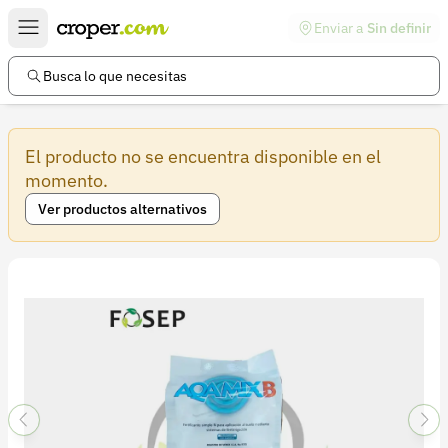
Enviar a
Sin definir
Enlaces de interés
Preguntas frecuentes
Busca lo que necesitas
Comunidad
El producto no se encuentra disponible en el
Ayuda
momento.
Información legal
Ver productos alternativos
Términos y condiciones
Política de devoluciones
Política de privacidad
Cuenta
Iniciar sesión
Registrarse