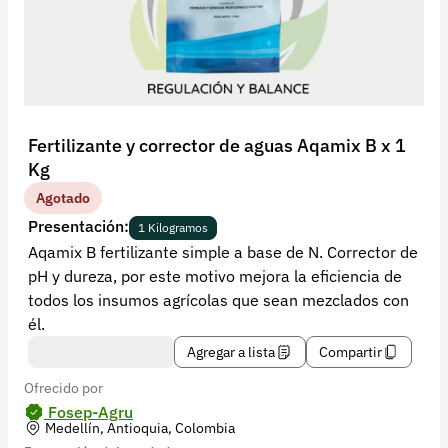
Recuperar contraseña
Contacto
Soporte
+57 323 2931928
Fertilizante y corrector de aguas Aqamix B x 1
contacto@croper.com
Kg
Agotado
© 2026 Croper.com Todos los derechos reservados
Presentación:
1 Kilogramos
Versión 5.45.0
Aqamix B fertilizante simple a base de N. Corrector de
Síguenos
pH y dureza, por este motivo mejora la eficiencia de
todos los insumos agrícolas que sean mezclados con
él.
Agregar a lista
Compartir
Ofrecido por
Fosep-Agru
Medellín, Antioquia, Colombia