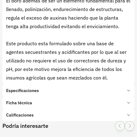
El boro además de ser un elemento fundamental para el
llenado, polinización, endurecimiento de estructuras,
regula el exceso de auxinas haciendo que la planta
tenga alta productividad evitando el enviciamiento.
Este producto esta formulado sobre una base de
agentes secuestrantes y acidificantes por lo que al ser
utilizado no requiere el uso de correctores de dureza y
pH, por este motivo mejora la eficiencia de todos los
insumos agrícolas que sean mezclados con él.
Especificaciones
Marca:
Fosep SAS
Ficha técnica
Presentación:
1 Kilogramos
Tipo de producto:
Calificaciones
Insumo
Categoría:
Fertilizantes y enmiendas
Podría interesarte
1 Star
2 Star
3 Star
4 Star
5 Star
0
Subcategoría:
Simples