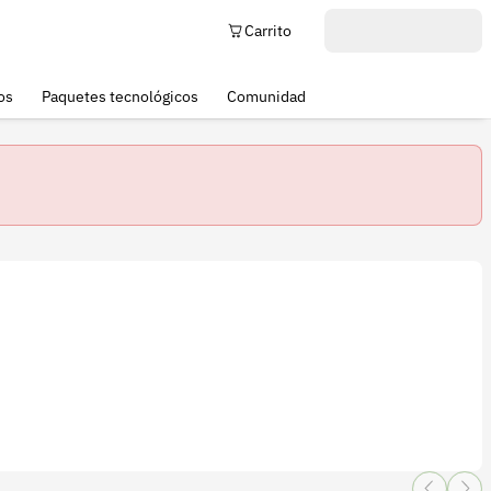
Carrito
os
Paquetes tecnológicos
Comunidad
el amarre y el llenado de frutos.
tiendo una respuesta fisiológica más eficiente y una mayor pro