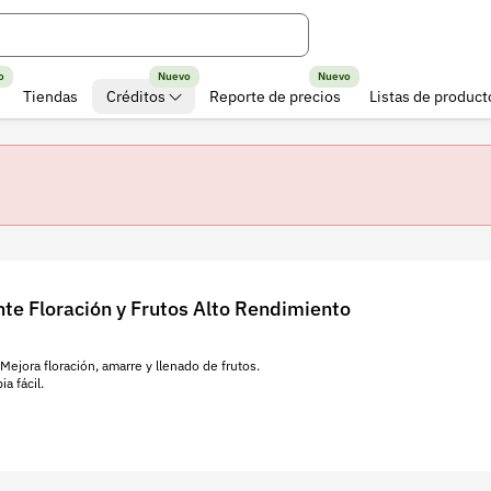
o
Nuevo
Nuevo
Tiendas
Créditos
Reporte de precios
Listas de product
icha técnica
Calificaciones
e Floración y Frutos Alto Rendimiento
ción
jora floración, amarre y llenado de frutos.
reproductiva del cultivo
, diseñado para mejorar la floración, 
a fácil.
g, S y micronutrientes)
con tecnología
ECCA Carboxy®
, permi