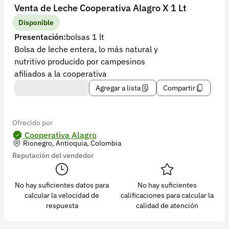
Recuperar contraseña
Venta de Leche Cooperativa Alagro X 1 Lt
Contacto
Disponible
Presentación:
bolsas 1 lt
Soporte
Bolsa de leche entera, lo más natural y
nutritivo producido por campesinos
+57 323 2931928
afiliados a la cooperativa
contacto@croper.com
Agregar a lista
Compartir
© 2026 Croper.com Todos los derechos reservados
Versión 5.45.0
Ofrecido por
Síguenos
Cooperativa Alagro
Rionegro, Antioquia, Colombia
Reputación del vendedor
No hay suficientes datos para
No hay suficientes
calcular la velocidad de
calificaciones para calcular la
respuesta
calidad de atención