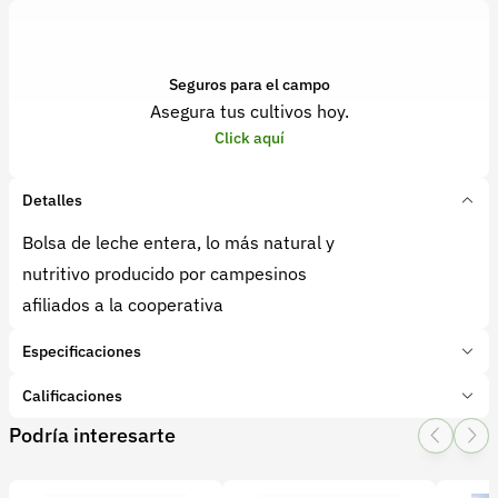
Seguros para el campo
Asegura tus cultivos hoy.
Click aquí
Detalles
Bolsa de leche entera, lo más natural y
nutritivo producido por campesinos
afiliados a la cooperativa
Especificaciones
Marca:
Alagro
Calificaciones
Presentación:
bolsas 1 lt
Podría interesarte
Tipo de producto:
Producto final
1 Star
2 Star
3 Star
4 Star
5 Star
0
Categoría:
Procesados
Subcategoría:
Leche