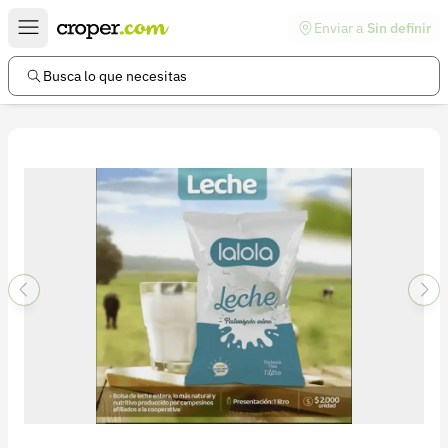
Enviar a
Sin definir
Enlaces de interés
Preguntas frecuentes
Busca lo que necesitas
Comunidad
Ayuda
Información legal
Términos y condiciones
Política de devoluciones
Política de privacidad
Cuenta
Iniciar sesión
Registrarse