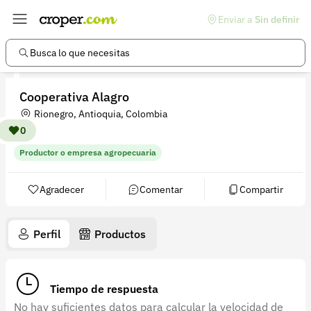
Enviar a
Sin definir
Enlaces de interés
Preguntas frecuentes
Busca lo que necesitas
Comunidad
Cooperativa Alagro
Ayuda
Rionegro, Antioquia, Colombia
Información legal
0
Productor o empresa agropecuaria
Términos y condiciones
Política de devoluciones
Agradecer
Comentar
Compartir
Política de privacidad
Perfil
Productos
Cuenta
Iniciar sesión
Tiempo de respuesta
Registrarse
No hay suficientes datos para calcular la velocidad de