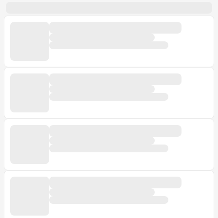
ubicados en 6 municipios, cerca de 236 productores
llevan su leche a mañana y tarde, la cual luego de ser
analizada con pruebas de plataforma, es refrigerada y
almacenada a una temperatura de 4 grados hasta que
la recoge el carro tanque cisterna que la lleva hasta las
procesadoras donde es vendida como leche de alta
calidad.