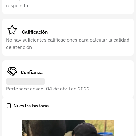
Recuperar contraseña
respuesta
Contacto
Soporte
Calificación
+57 323 2931928
No hay suficientes calificaciones para calcular la calidad
de atención
contacto@croper.com
© 2026 Croper.com Todos los derechos reservados
Versión 5.45.0
Confianza
Síguenos
Pertenece desde: 04 de abril de 2022
Nuestra historia