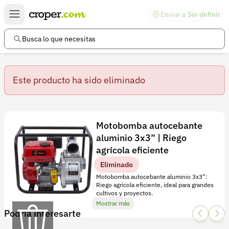
Enviar a
Sin definir
Enlaces de interés
Preguntas frecuentes
Busca lo que necesitas
Comunidad
Este producto ha sido eliminado
Ayuda
Información legal
Términos y condiciones
Detalles
Motobomba autocebante
Política de devoluciones
aluminio 3x3” | Riego
M
agrícola eficiente
o
Política de privacidad
Eliminado
t
Cuenta
Motobomba autocebante aluminio 3x3”:
o
Riego agrícola eficiente, ideal para grandes
Iniciar sesión
cultivos y proyectos.
b
Mostrar más
o
Podría interesarte
Registrarse
m