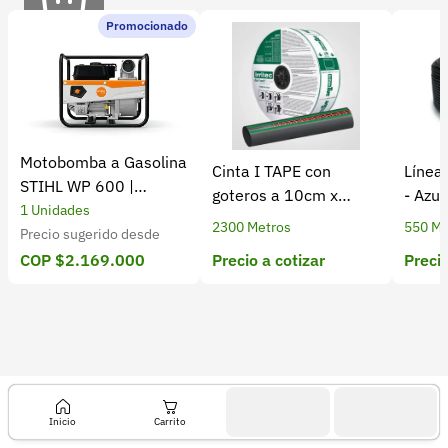
Recuperar contraseña
b
Promocionado
Contacto
a
a
Soporte
u
+57 323 2931928
t
Motobomba a Gasolina
o
contacto@croper.com
Cinta I TAPE con
Línea
STIHL WP 600 |
c
goteros a 10cm x
- Azu
Eficiente y Potente
1 Unidades
© 2026 Croper.com Todos los derechos reservados
2.300m - Cal 8 mil
e
2300 Metros
550 Me
Precio sugerido desde
Versión 5.45.0
b
Precio a cotizar
Precio
COP $2.169.000
Síguenos
a
n
t
e
3
X
Inicio
Carrito
3