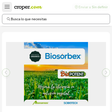
Enviar a
Sin definir
Enlaces de interés
Preguntas frecuentes
Busca lo que necesitas
Comunidad
Ayuda
Información legal
Términos y condiciones
Política de devoluciones
Política de privacidad
Cuenta
Iniciar sesión
Registrarse