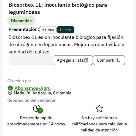
Recuperar contraseña
Biosorbex 1L: inoculante biológico para
leguminosas
Contacto
Disponible
Soporte
Presentación:
4 Litros
1 Litros
Biosorbex 1L es un inoculante biológico para fijación
+57 323 2931928
de nitrógeno en leguminosas. Mejora productividad y
contacto@croper.com
sanidad del cultivo.
Agregar a lista
Compartir
© 2026 Croper.com Todos los derechos reservados
Versión 5.45.0
Síguenos
Ofrecido por
Abonamos-Agru
Medellín, Antioquia, Colombia
Reputación del vendedor
Responde rápido,
No hay suficientes
aproximadamente en 14 horas.
calificaciones para calcular la
calidad de atención