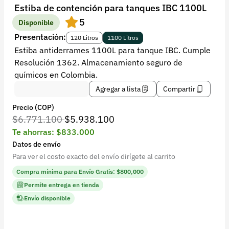
Recuperar contraseña
Estiba de contención para tanques IBC 1100L
5
Contacto
Disponible
Presentación:
120 Litros
1100 Litros
Soporte
Estiba antiderrames 1100L para tanque IBC. Cumple
Resolución 1362. Almacenamiento seguro de
+57 323 2931928
químicos en Colombia.
contacto@croper.com
Agregar a lista
Compartir
Precio (COP)
© 2026 Croper.com Todos los derechos reservados
$6.771.100
$5.938.100
Versión 5.44.0
Te ahorras: $833.000
Síguenos
Datos de envío
Para ver el costo exacto del envío dirígete al carrito
Compra mínima para Envío Gratis: $800,000
Permite entrega en tienda
Envío disponible