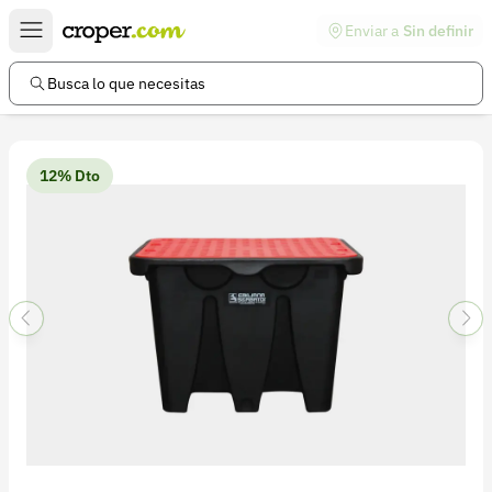
Enviar a
Sin definir
Enlaces de interés
Preguntas frecuentes
Busca lo que necesitas
Comunidad
Ayuda
12% Dto
Información legal
Términos y condiciones
Política de devoluciones
Política de privacidad
Cuenta
Iniciar sesión
Registrarse