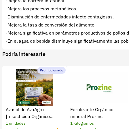
-Mejora la barrera intestinal.
-Mejora los procesos metabólicos.
-Disminución de enfermedades infecto contagiosas.
-Mejora la tasa de conversión del alimento.
-Mejora significativa en parámetros productivos de pollos 
-En el agua de bebida disminuye significativamente las po
Podría interesarte
Promocionado
Azasol de AzaAgro
Fertilizante Orgánico
|Insecticida Orgánico
mineral Prozinc
Extracto de Neem
1 unidades
1 Kilogramos