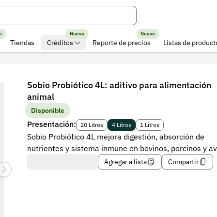
o
Nuevo
Nuevo
Tiendas
Créditos
Reporte de precios
Listas de product
Sobio Probiótico 4L: aditivo para alimentación
animal
Disponible
Presentación:
20 Litros
4 Litros
1 Litros
Sobio Probiótico 4L mejora digestión, absorción de
nutrientes y sistema inmune en bovinos, porcinos y av
Agregar a lista
Compartir